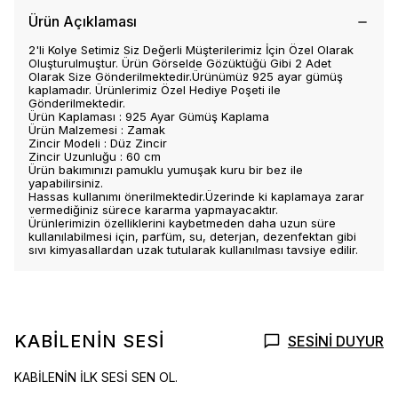
Ürün Açıklaması
2'li Kolye Setimiz Siz Değerli Müşterilerimiz İçin Özel Olarak
Oluşturulmuştur. Ürün Görselde Gözüktüğü Gibi 2 Adet
Olarak Size Gönderilmektedir.Ürünümüz 925 ayar gümüş
kaplamadır. Ürünlerimiz Özel Hediye Poşeti ile
Gönderilmektedir.
Ürün Kaplaması : 925 Ayar Gümüş Kaplama
Ürün Malzemesi : Zamak
Zincir Modeli : Düz Zincir
Zincir Uzunluğu : 60 cm
Ürün bakımınızı pamuklu yumuşak kuru bir bez ile
yapabilirsiniz.
Hassas kullanımı önerilmektedir.Üzerinde ki kaplamaya zarar
vermediğiniz sürece kararma yapmayacaktır.
Ürünlerimizin özelliklerini kaybetmeden daha uzun süre
kullanılabilmesi için, parfüm, su, deterjan, dezenfektan gibi
sıvı kimyasallardan uzak tutularak kullanılması tavsiye edilir.
KABİLENİN SESİ
SESİNİ DUYUR
KABİLENİN İLK SESİ SEN OL.