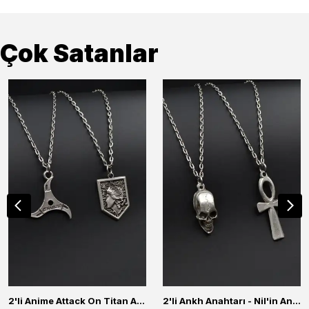
Çok Satanlar
2'li Anime Attack On Titan Acrylic Maria Anime Naruto Erkek Kadın Kolye Seti
2'li Ankh Anahtarı - Nil'in Anahtarı - Kuru Kafa Erkek Kadın Kolye Seti