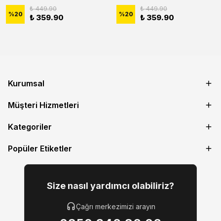
₺ 449.90
₺ 449.90
%
20
%
20
₺ 359.90
₺ 359.90
Kurumsal
Müşteri Hizmetleri
Kategoriler
Popüler Etiketler
Size nasıl yardımcı olabiliriz?
Çağrı merkezimizi arayın