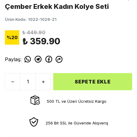
Çember Erkek Kadın Kolye Seti
Ürün Kodu
:
1022-1026-Z1
₺ 449.90
%
20
₺ 359.90
Paylaş
:
SEPETE EKLE
500 TL ve Üzeri Ücretsiz Kargo
256 Bit SSL ile Güvende Alışveriş