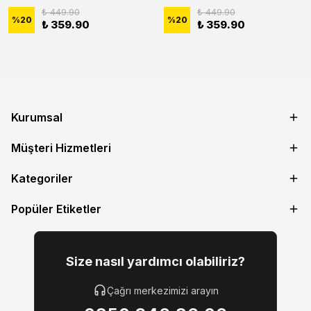
₺ 449.90
₺ 449.90
%
20
%
20
₺ 359.90
₺ 359.90
Kurumsal
Müşteri Hizmetleri
Kategoriler
Popüler Etiketler
Size nasıl yardımcı olabiliriz?
Çağrı merkezimizi arayın