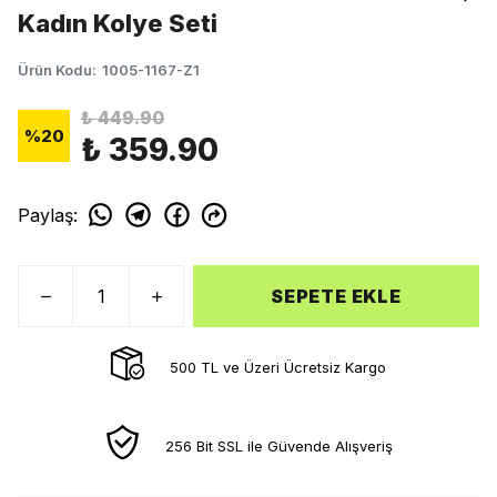
Kadın Kolye Seti
Ürün Kodu
:
1005-1167-Z1
₺ 449.90
%
20
₺ 359.90
Paylaş
:
SEPETE EKLE
500 TL ve Üzeri Ücretsiz Kargo
256 Bit SSL ile Güvende Alışveriş