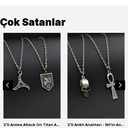
Çok Satanlar
2'li Anime Attack On Titan Acrylic Maria Anime Naruto Erkek Kadın Kolye Seti
2'li Ankh Anahtarı - Nil'in Anahtarı - Kuru Kafa Erkek Kadın Kolye Seti