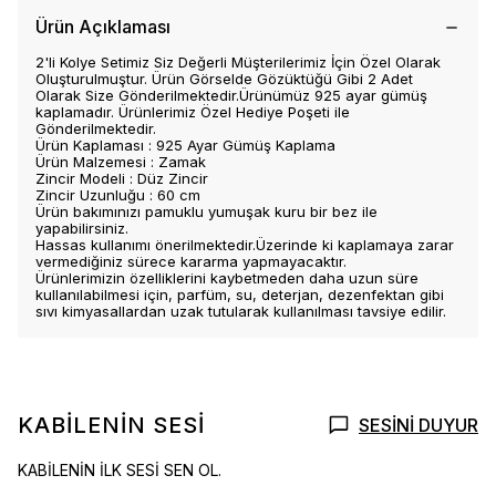
Ürün Açıklaması
2'li Kolye Setimiz Siz Değerli Müşterilerimiz İçin Özel Olarak
Oluşturulmuştur. Ürün Görselde Gözüktüğü Gibi 2 Adet
Olarak Size Gönderilmektedir.Ürünümüz 925 ayar gümüş
kaplamadır. Ürünlerimiz Özel Hediye Poşeti ile
Gönderilmektedir.
Ürün Kaplaması : 925 Ayar Gümüş Kaplama
Ürün Malzemesi : Zamak
Zincir Modeli : Düz Zincir
Zincir Uzunluğu : 60 cm
Ürün bakımınızı pamuklu yumuşak kuru bir bez ile
yapabilirsiniz.
Hassas kullanımı önerilmektedir.Üzerinde ki kaplamaya zarar
vermediğiniz sürece kararma yapmayacaktır.
Ürünlerimizin özelliklerini kaybetmeden daha uzun süre
kullanılabilmesi için, parfüm, su, deterjan, dezenfektan gibi
sıvı kimyasallardan uzak tutularak kullanılması tavsiye edilir.
KABİLENİN SESİ
SESİNİ DUYUR
KABİLENİN İLK SESİ SEN OL.