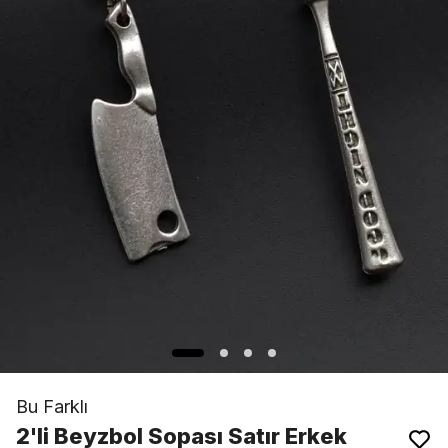
Bu Farklı
2'li Beyzbol Sopası Satır Erkek