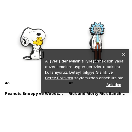
Alışveriş deneyiminizi iyileştirmek için yasal
düzenlemelere uygun çerezler (cookies)
kullanıyoruz. Detaylı bilgiye
Gizlilik ve
Çerez Politikası
sayfamızdan erişebilirsiniz.
Anladım
Peanuts Snoopy ve Woodstock Terlik Süsü - 3D Terlik Süsü Figürü
Rick and Morty Rick Sanchez Karakteri Terlik Süsü - 3D Terlik Süsü Figürü
₺ 49.90
₺ 49.90
%
40
%
40
₺ 29.90
₺ 29.90