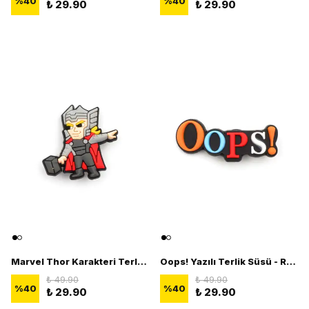
%
40
%
40
₺ 29.90
₺ 29.90
Marvel Thor Karakteri Terlik Süsü - 3D Terlik Süsü Figürü
Oops! Yazılı Terlik Süsü - Renkli 3D Terlik Süsü Figürü
₺ 49.90
₺ 49.90
%
40
%
40
₺ 29.90
₺ 29.90