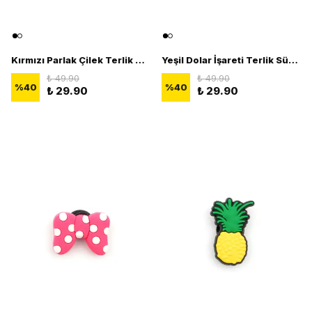
Kırmızı Parlak Çilek Terlik Süsü - 3D Jibbitz Meyve FigürÜ
Yeşil Dolar İşareti Terlik Süsü - Şık 3D Terlik Süsü Figürü
₺ 49.90
₺ 49.90
%
40
%
40
₺ 29.90
₺ 29.90