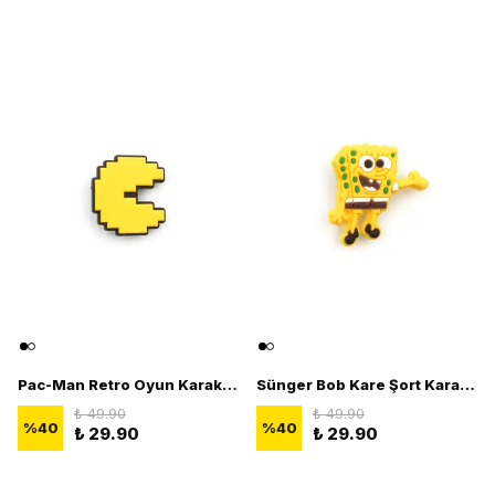
Pac-Man Retro Oyun Karakteri Terlik Süsü - 3D Terlik Süsü Figürü
Sünger Bob Kare Şort Karakteri Terlik Süsü - 3D Terlik Süsü Figürü
₺ 49.90
₺ 49.90
%
40
%
40
₺ 29.90
₺ 29.90