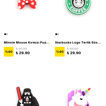
Minnie Mouse Kırmızı Puantiyeli Fiyonk Terlik Süsü - 3D Terlik Süsü Figürü
Starbucks Logo Terlik Süsü - 3D Terlik Süsü Figürü
₺ 49.90
₺ 49.90
%
40
%
40
₺ 29.90
₺ 29.90