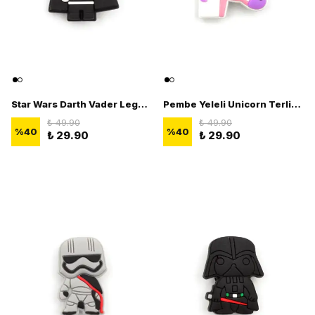
Star Wars Darth Vader Lego Terlik Süsü - 3D Jibbitz Star Wars Figürü
Pembe Yeleli Unicorn Terlik Süsü - 3D Terlik Süsü Figürü
₺ 49.90
₺ 49.90
%
40
%
40
₺ 29.90
₺ 29.90