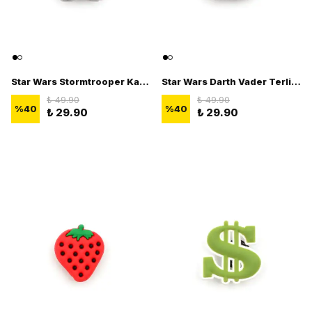
Star Wars Stormtrooper Kask Terlik Süsü - 3D Jibbitz Star Wars Figürü
Star Wars Darth Vader Terlik Süsü - 3D Jibbitz Star Wars FigürÜ
₺ 49.90
₺ 49.90
%
40
%
40
₺ 29.90
₺ 29.90