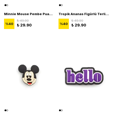
Minnie Mouse Pembe Puantiyeli Fiyonk Terlik Süsü - 3D Terlik Süsü Figürü
Tropik Ananas Figürlü Terlik Süsü - 3D Jibbitz Aksesuar
₺ 49.90
₺ 49.90
%
40
%
40
₺ 29.90
₺ 29.90