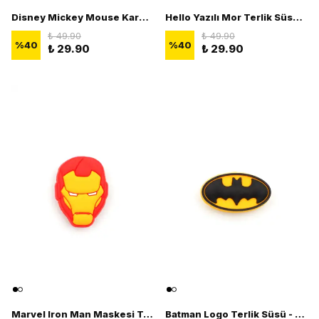
Disney Mickey Mouse Karakteri Terlik Süsü - 3D Terlik Süsü Figürü
Hello Yazılı Mor Terlik Süsü - Şık 3D Terlik Süsü Figürü
₺ 49.90
₺ 49.90
%
40
%
40
₺ 29.90
₺ 29.90
Marvel Iron Man Maskesi Terlik Süsü - 3D Terlik Süsü Figürü
Batman Logo Terlik Süsü - 3D Terlik Süsü Figürü