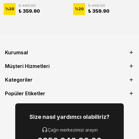
₺ 449.90
₺ 449.90
%
20
%
20
₺ 359.90
₺ 359.90
Kurumsal
Müşteri Hizmetleri
Kategoriler
Popüler Etiketler
Size nasıl yardımcı olabiliriz?
Çağrı merkezimizi arayın