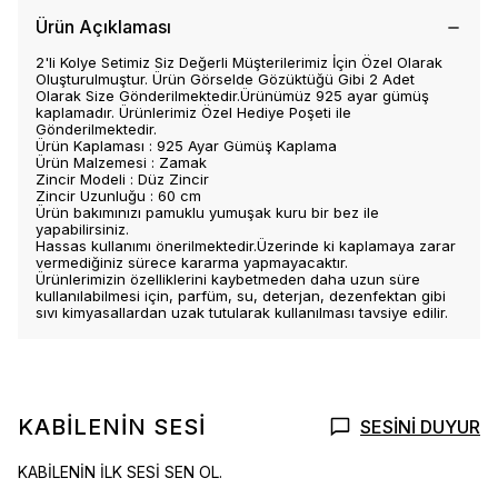
Ürün Açıklaması
2'li Kolye Setimiz Siz Değerli Müşterilerimiz İçin Özel Olarak
Oluşturulmuştur. Ürün Görselde Gözüktüğü Gibi 2 Adet
Olarak Size Gönderilmektedir.Ürünümüz 925 ayar gümüş
kaplamadır. Ürünlerimiz Özel Hediye Poşeti ile
Gönderilmektedir.
Ürün Kaplaması : 925 Ayar Gümüş Kaplama
Ürün Malzemesi : Zamak
Zincir Modeli : Düz Zincir
Zincir Uzunluğu : 60 cm
Ürün bakımınızı pamuklu yumuşak kuru bir bez ile
yapabilirsiniz.
Hassas kullanımı önerilmektedir.Üzerinde ki kaplamaya zarar
vermediğiniz sürece kararma yapmayacaktır.
Ürünlerimizin özelliklerini kaybetmeden daha uzun süre
kullanılabilmesi için, parfüm, su, deterjan, dezenfektan gibi
sıvı kimyasallardan uzak tutularak kullanılması tavsiye edilir.
KABİLENİN SESİ
SESİNİ DUYUR
KABİLENİN İLK SESİ SEN OL.