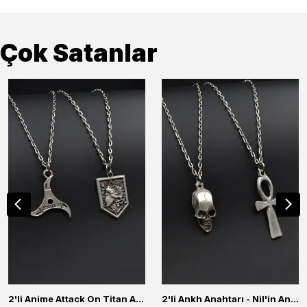
Çok Satanlar
2'li Anime Attack On Titan Acrylic Maria Anime Naruto Erkek Kadın Kolye Seti
2'li Ankh Anahtarı - Nil'in Anahtarı - Kuru Kafa Erkek Kadın Kolye Seti