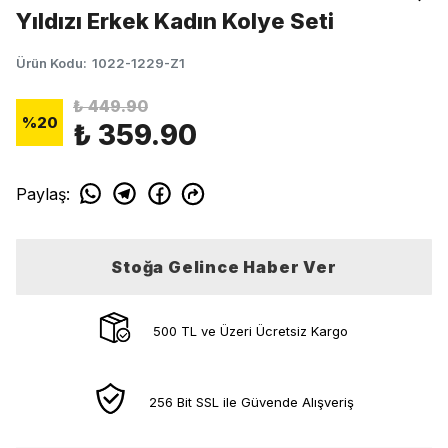
Yıldızı Erkek Kadın Kolye Seti
Ürün Kodu
:
1022-1229-Z1
₺ 449.90
%
20
₺ 359.90
Paylaş
:
Stoğa Gelince Haber Ver
500 TL ve Üzeri Ücretsiz Kargo
256 Bit SSL ile Güvende Alışveriş