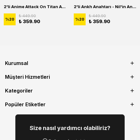
2'li Anime Attack On Titan Acrylic Maria Anime Naruto Erkek Kadın Kolye Seti
2'li Ankh Anahtarı - Nil'in Anahtarı - Kuru Kafa Erkek Kadın Kolye Seti
₺ 449.90
₺ 449.90
%
20
%
20
₺ 359.90
₺ 359.90
Kurumsal
Müşteri Hizmetleri
Kategoriler
Popüler Etiketler
Size nasıl yardımcı olabiliriz?