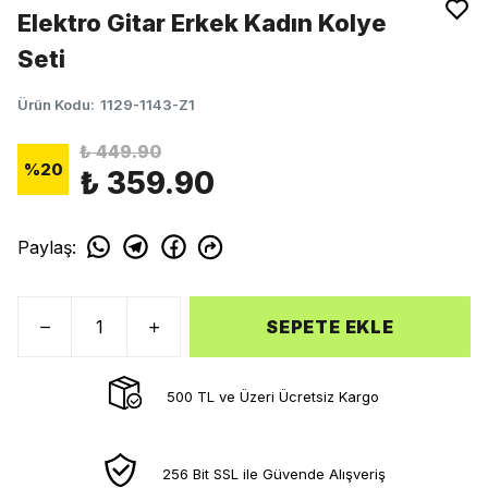
Elektro Gitar Erkek Kadın Kolye
Seti
Ürün Kodu
:
1129-1143-Z1
₺ 449.90
%
20
₺ 359.90
Paylaş
:
SEPETE EKLE
500 TL ve Üzeri Ücretsiz Kargo
256 Bit SSL ile Güvende Alışveriş