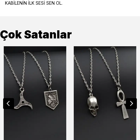
KABİLENİN İLK SESİ SEN OL.
Çok Satanlar