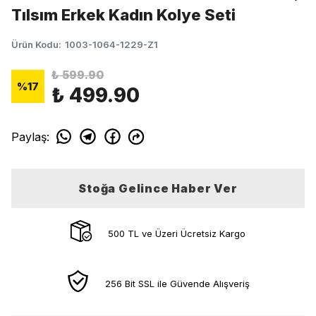
Tılsım Erkek Kadın Kolye Seti
Ürün Kodu
:
1003-1064-1229-Z1
₺ 599.90
%
17
₺ 499.90
Paylaş
:
Stoğa Gelince Haber Ver
500 TL ve Üzeri Ücretsiz Kargo
256 Bit SSL ile Güvende Alışveriş