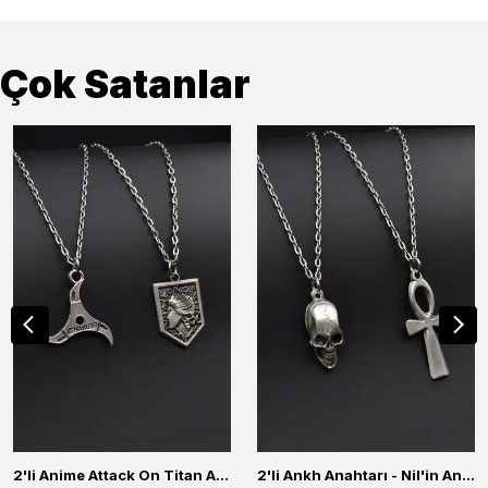
Çok Satanlar
2'li Anime Attack On Titan Acrylic Maria Anime Naruto Erkek Kadın Kolye Seti
2'li Ankh Anahtarı - Nil'in Anahtarı - Kuru Kafa Erkek Kadın Kolye Seti