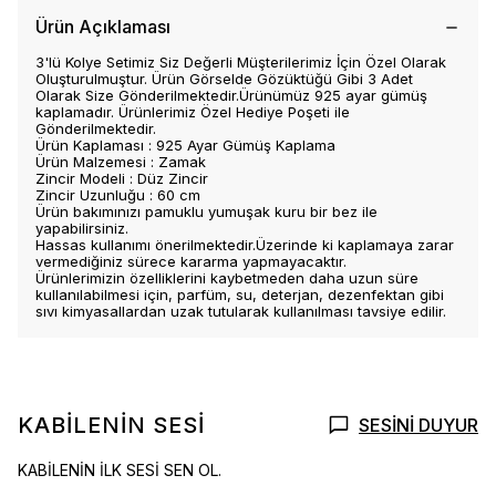
Ürün Açıklaması
3'lü Kolye Setimiz Siz Değerli Müşterilerimiz İçin Özel Olarak
Oluşturulmuştur. Ürün Görselde Gözüktüğü Gibi 3 Adet
Olarak Size Gönderilmektedir.Ürünümüz 925 ayar gümüş
kaplamadır. Ürünlerimiz Özel Hediye Poşeti ile
Gönderilmektedir.
Ürün Kaplaması : 925 Ayar Gümüş Kaplama
Ürün Malzemesi : Zamak
Zincir Modeli : Düz Zincir
Zincir Uzunluğu : 60 cm
Ürün bakımınızı pamuklu yumuşak kuru bir bez ile
yapabilirsiniz.
Hassas kullanımı önerilmektedir.Üzerinde ki kaplamaya zarar
vermediğiniz sürece kararma yapmayacaktır.
Ürünlerimizin özelliklerini kaybetmeden daha uzun süre
kullanılabilmesi için, parfüm, su, deterjan, dezenfektan gibi
sıvı kimyasallardan uzak tutularak kullanılması tavsiye edilir.
KABİLENİN SESİ
SESİNİ DUYUR
KABİLENİN İLK SESİ SEN OL.