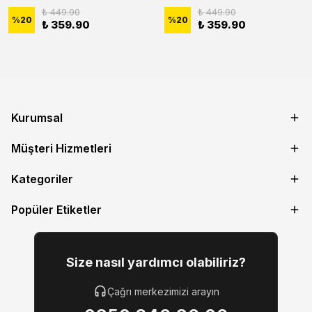
₺ 449.90
₺ 449.90
%
20
%
20
₺ 359.90
₺ 359.90
Kurumsal
Müşteri Hizmetleri
Kategoriler
Popüler Etiketler
Size nasıl yardımcı olabiliriz?
Çağrı merkezimizi arayın