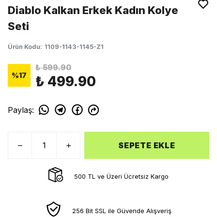
Diablo Kalkan Erkek Kadın Kolye
Seti
Ürün Kodu
:
1109-1143-1145-Z1
₺ 599.90
%
17
₺ 499.90
Paylaş
:
SEPETE EKLE
500 TL ve Üzeri Ücretsiz Kargo
256 Bit SSL ile Güvende Alışveriş