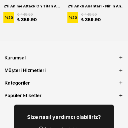
2'li Anime Attack On Titan Acrylic Maria Anime Naruto Erkek Kadın Kolye Seti
2'li Ankh Anahtarı - Nil'in Anahtarı - Kuru Kafa Erkek Kadın Kolye Seti
₺ 449.90
₺ 449.90
%
20
%
20
₺ 359.90
₺ 359.90
Kurumsal
Müşteri Hizmetleri
Kategoriler
Popüler Etiketler
Size nasıl yardımcı olabiliriz?