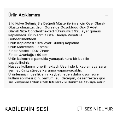
Ürün Açıklaması
3'lü Kolye Setimiz Siz Değerli Müşterilerimiz İçin Özel Olarak
Oluşturulmuştur. Ürün Görselde Gözüktüğü Gibi 3 Adet
Olarak Size Gönderilmektedir.Ürünümüz 925 ayar gümüş
kaplamadır. Ürünlerimiz Özel Hediye Poşeti ile
Gönderilmektedir.
Ürün Kaplaması : 925 Ayar Gümüş Kaplama
Ürün Malzemesi : Zamak
Zincir Modeli : Düz Zincir
Zincir Uzunluğu : 60 cm
Ürün bakımınızı pamuklu yumuşak kuru bir bez ile
yapabilirsiniz.
Hassas kullanımı önerilmektedir.Üzerinde ki kaplamaya zarar
vermediğiniz sürece kararma yapmayacaktır.
Ürünlerimizin özelliklerini kaybetmeden daha uzun süre
kullanılabilmesi için, parfüm, su, deterjan, dezenfektan gibi
sıvı kimyasallardan uzak tutularak kullanılması tavsiye edilir.
KABİLENİN SESİ
SESİNİ DUYUR