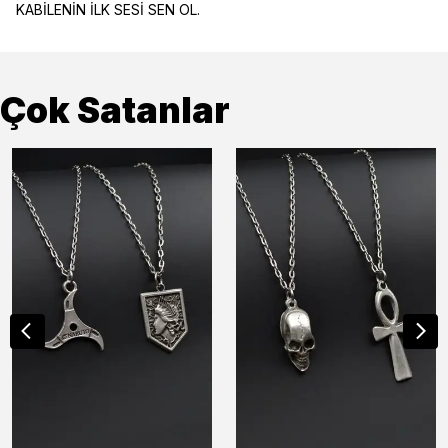
KABİLENİN İLK SESİ SEN OL.
Çok Satanlar