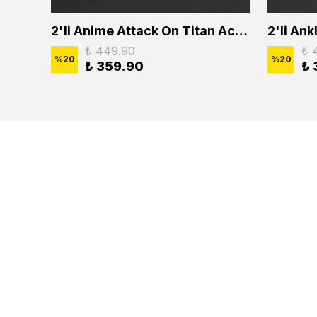
2'li Buffalo Boğa Çubuk Bar Erkek Kadın Kolye Seti
2'li Anime Attack On Titan Acrylic Maria Anime Naruto Erkek Kadın Kolye Seti
₺ 449.90
₺ 
%
20
%
20
₺ 359.90
₺ 