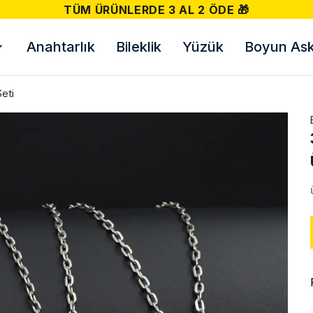
TÜM ÜRÜNLERDE 3 AL 2 ÖDE 🎁
Anahtarlık
Bileklik
Yüzük
Boyun Askı
Seti