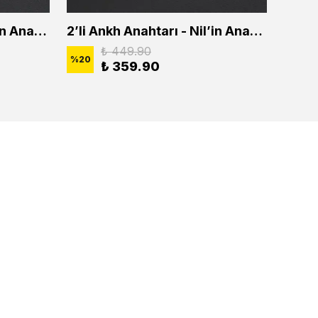
2'li Ankh Anahtarı - Nil'in Anahtarı Erkek Kadın Kolye Seti
2’li Ankh Anahtarı - Nil’in Anahtarı Erkek Kadın Kolye Seti
₺ 449.90
%
20
%
20
₺ 359.90