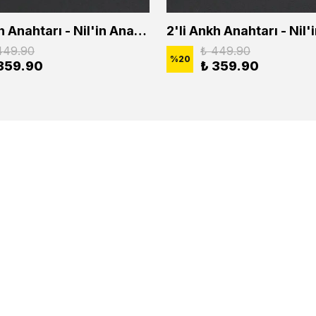
2'li Ankh Anahtarı - Nil'in Anahtarı - Kuru Kafa Erkek Kadın Kolye Seti
449.90
₺ 449.90
%
20
359.90
₺ 359.90