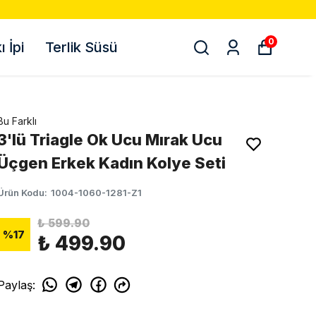
0
 İpi
Terlik Süsü
Bu Farklı
3'lü Triagle Ok Ucu Mırak Ucu
Üçgen Erkek Kadın Kolye Seti
Ürün Kodu
:
1004-1060-1281-Z1
₺ 599.90
%
17
₺ 499.90
Paylaş
: