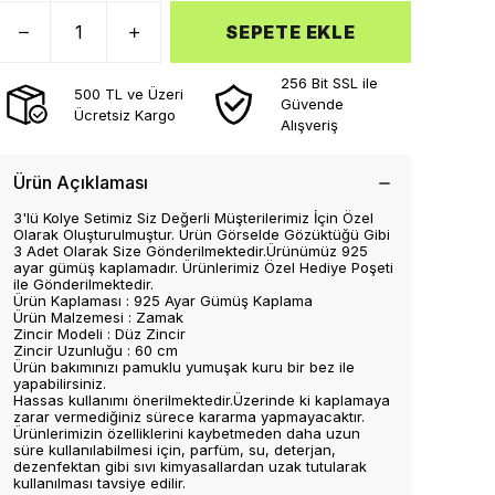
SEPETE EKLE
256 Bit SSL ile
500 TL ve Üzeri
Güvende
Ücretsiz Kargo
Alışveriş
Ürün Açıklaması
3'lü Kolye Setimiz Siz Değerli Müşterilerimiz İçin Özel
Olarak Oluşturulmuştur. Ürün Görselde Gözüktüğü Gibi
3 Adet Olarak Size Gönderilmektedir.Ürünümüz 925
ayar gümüş kaplamadır. Ürünlerimiz Özel Hediye Poşeti
ile Gönderilmektedir.
Ürün Kaplaması : 925 Ayar Gümüş Kaplama
Ürün Malzemesi : Zamak
Zincir Modeli : Düz Zincir
Zincir Uzunluğu : 60 cm
Ürün bakımınızı pamuklu yumuşak kuru bir bez ile
yapabilirsiniz.
Hassas kullanımı önerilmektedir.Üzerinde ki kaplamaya
zarar vermediğiniz sürece kararma yapmayacaktır.
Ürünlerimizin özelliklerini kaybetmeden daha uzun
süre kullanılabilmesi için, parfüm, su, deterjan,
dezenfektan gibi sıvı kimyasallardan uzak tutularak
kullanılması tavsiye edilir.