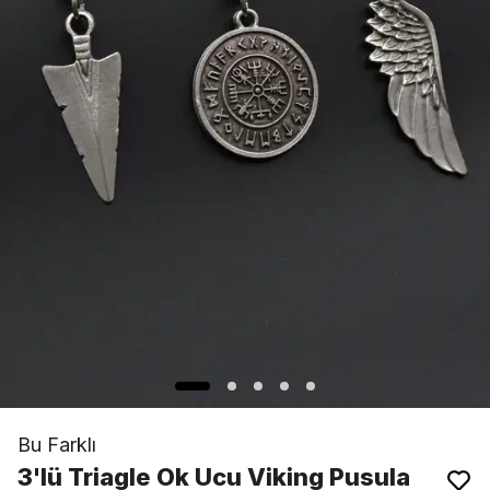
Bu Farklı
3'lü Triagle Ok Ucu Viking Pusula