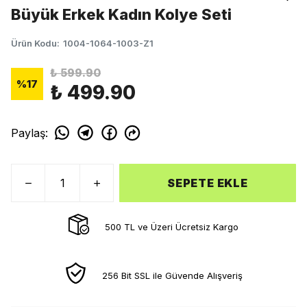
Büyük Erkek Kadın Kolye Seti
Ürün Kodu
:
1004-1064-1003-Z1
₺ 599.90
%
17
₺ 499.90
Paylaş
:
SEPETE EKLE
500 TL ve Üzeri Ücretsiz Kargo
256 Bit SSL ile Güvende Alışveriş