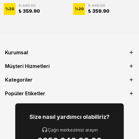
₺ 449.90
₺ 449.90
%
20
%
20
₺ 359.90
₺ 359.90
Kurumsal
Müşteri Hizmetleri
Kategoriler
Popüler Etiketler
Size nasıl yardımcı olabiliriz?
Çağrı merkezimizi arayın