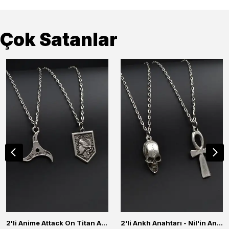
Çok Satanlar
2'li Anime Attack On Titan Acrylic Maria Anime Naruto Erkek Kadın Kolye Seti
2'li Ankh Anahtarı - Nil'in Anahtarı - Kuru Kafa Erkek Kadın Kolye Seti