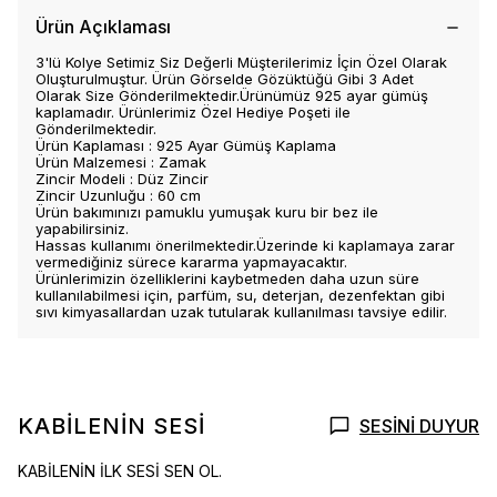
Ürün Açıklaması
3'lü Kolye Setimiz Siz Değerli Müşterilerimiz İçin Özel Olarak
Oluşturulmuştur. Ürün Görselde Gözüktüğü Gibi 3 Adet
Olarak Size Gönderilmektedir.Ürünümüz 925 ayar gümüş
kaplamadır. Ürünlerimiz Özel Hediye Poşeti ile
Gönderilmektedir.
Ürün Kaplaması : 925 Ayar Gümüş Kaplama
Ürün Malzemesi : Zamak
Zincir Modeli : Düz Zincir
Zincir Uzunluğu : 60 cm
Ürün bakımınızı pamuklu yumuşak kuru bir bez ile
yapabilirsiniz.
Hassas kullanımı önerilmektedir.Üzerinde ki kaplamaya zarar
vermediğiniz sürece kararma yapmayacaktır.
Ürünlerimizin özelliklerini kaybetmeden daha uzun süre
kullanılabilmesi için, parfüm, su, deterjan, dezenfektan gibi
sıvı kimyasallardan uzak tutularak kullanılması tavsiye edilir.
KABİLENİN SESİ
SESİNİ DUYUR
KABİLENİN İLK SESİ SEN OL.