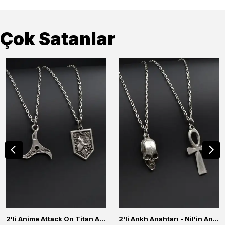
Çok Satanlar
2'li Anime Attack On Titan Acrylic Maria Anime Naruto Erkek Kadın Kolye Seti
2'li Ankh Anahtarı - Nil'in Anahtarı - Kuru Kafa Erkek Kadın Kolye Seti