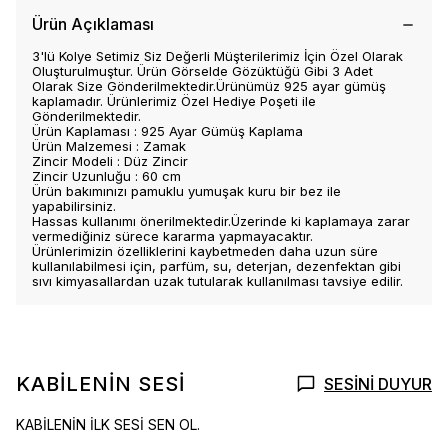
Ürün Açıklaması
3'lü Kolye Setimiz Siz Değerli Müşterilerimiz İçin Özel Olarak
Oluşturulmuştur. Ürün Görselde Gözüktüğü Gibi 3 Adet
Olarak Size Gönderilmektedir.Ürünümüz 925 ayar gümüş
kaplamadır. Ürünlerimiz Özel Hediye Poşeti ile
Gönderilmektedir.
Ürün Kaplaması : 925 Ayar Gümüş Kaplama
Ürün Malzemesi : Zamak
Zincir Modeli : Düz Zincir
Zincir Uzunluğu : 60 cm
Ürün bakımınızı pamuklu yumuşak kuru bir bez ile
yapabilirsiniz.
Hassas kullanımı önerilmektedir.Üzerinde ki kaplamaya zarar
vermediğiniz sürece kararma yapmayacaktır.
Ürünlerimizin özelliklerini kaybetmeden daha uzun süre
kullanılabilmesi için, parfüm, su, deterjan, dezenfektan gibi
sıvı kimyasallardan uzak tutularak kullanılması tavsiye edilir.
KABİLENİN SESİ
SESİNİ DUYUR
KABİLENİN İLK SESİ SEN OL.