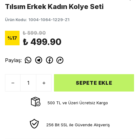
Tılsım Erkek Kadın Kolye Seti
Ürün Kodu
:
1004-1064-1229-Z1
₺ 599.90
%
17
₺ 499.90
Paylaş
:
SEPETE EKLE
500 TL ve Üzeri Ücretsiz Kargo
256 Bit SSL ile Güvende Alışveriş