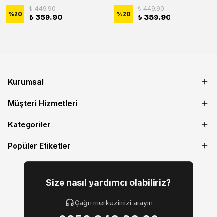
₺ 449.90
₺ 449.90
%
20
%
20
₺ 359.90
₺ 359.90
Kurumsal
Müşteri Hizmetleri
Kategoriler
Popüler Etiketler
Size nasıl yardımcı olabiliriz?
Çağrı merkezimizi arayın