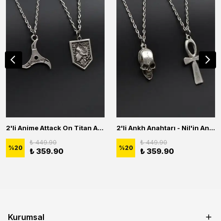
2'li Anime Attack On Titan Acrylic Maria Anime Naruto Erkek Kadın Kolye Seti
2'li Ankh Anahtarı - Nil'in Anahtarı - Kuru Kafa Erkek Kadın Kolye Seti
₺ 449.90
₺ 449.90
%
20
%
20
₺ 359.90
₺ 359.90
Kurumsal