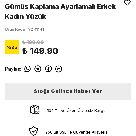
Gümüş Kaplama Ayarlamalı Erkek
Kadın Yüzük
Ürün Kodu
:
YZK1141
₺ 199.90
%
25
₺ 149.90
Paylaş
:
Stoğa Gelince Haber Ver
500 TL ve Üzeri Ücretsiz Kargo
256 Bit SSL ile Güvende Alışveriş