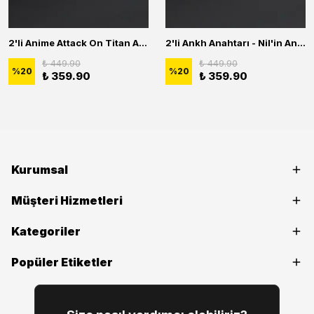
2'li Anime Attack On Titan Acrylic Maria Anime Naruto Erkek Kadın Kolye Seti
2'li Ankh Anahtarı - Nil'in Anahtarı - Kuru Kafa Erkek Kadın Kolye Seti
₺ 449.90
₺ 449.90
%
20
%
20
₺ 359.90
₺ 359.90
Kurumsal
Müşteri Hizmetleri
Kategoriler
Popüler Etiketler