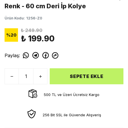
Renk - 60 cm Deri İp Kolye
Ürün Kodu
:
1256-Z0
₺ 249.90
%
20
₺ 199.90
Paylaş
:
SEPETE EKLE
500 TL ve Üzeri Ücretsiz Kargo
256 Bit SSL ile Güvende Alışveriş