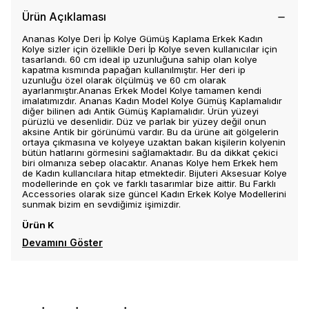
Ürün Açıklaması
Ananas Kolye Deri İp Kolye Gümüş Kaplama Erkek Kadın
Kolye sizler için özellikle Deri İp Kolye seven kullanıcılar için
tasarlandı. 60 cm ideal ip uzunluğuna sahip olan kolye
kapatma kısmında papağan kullanılmıştır. Her deri ip
uzunluğu özel olarak ölçülmüş ve 60 cm olarak
ayarlanmıştır.Ananas Erkek Model Kolye tamamen kendi
imalatımızdır. Ananas Kadın Model Kolye Gümüş Kaplamalıdır
diğer bilinen adı Antik Gümüş Kaplamalıdır. Ürün yüzeyi
pürüzlü ve desenlidir. Düz ve parlak bir yüzey değil onun
aksine Antik bir görünümü vardır. Bu da ürüne ait gölgelerin
ortaya çıkmasına ve kolyeye uzaktan bakan kişilerin kolyenin
bütün hatlarını görmesini sağlamaktadır. Bu da dikkat çekici
biri olmanıza sebep olacaktır. Ananas Kolye hem Erkek hem
de Kadın kullancılara hitap etmektedir. Bijuteri Aksesuar Kolye
modellerinde en çok ve farklı tasarımlar bize aittir. Bu Farklı
Accessories olarak size güncel Kadın Erkek Kolye Modellerini
sunmak bizim en sevdiğimiz işimizdir.
Ürün K
Devamını Göster