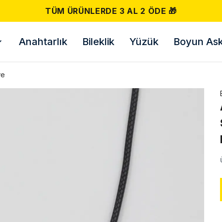
TÜM ÜRÜNLERDE 3 AL 2 ÖDE 🎁
Anahtarlık
Bileklik
Yüzük
Boyun Askı
ye