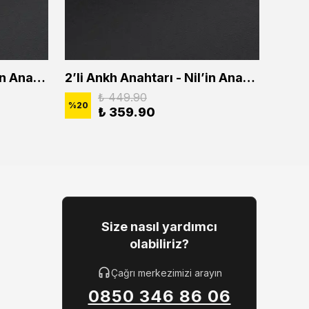
2'li Ankh Anahtarı - Nil'in Anahtarı Erkek Kadın Kolye Seti
2’li Ankh Anahtarı - Nil’in Anahtarı Erkek Kadın Kolye Seti
₺ 449.90
%
20
%
20
₺ 359.90
Size nasıl yardımcı
olabiliriz?
Çağrı merkezimizi arayın
0850 346 86 06