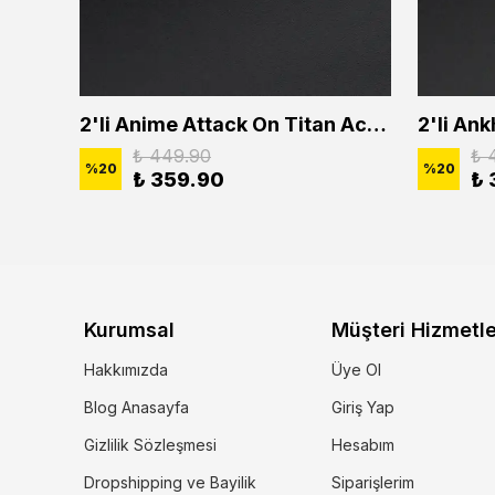
2'li Buffalo Boğa Çubuk Bar Erkek Kadın Kolye Seti
2'li Anime Attack On Titan Acrylic Maria Anime Naruto Erkek Kadın Kolye Seti
₺ 449.90
₺ 
%
20
%
20
₺ 359.90
₺ 
Kurumsal
Müşteri Hizmetle
Hakkımızda
Üye Ol
Blog Anasayfa
Giriş Yap
Gizlilik Sözleşmesi
Hesabım
Dropshipping ve Bayilik
Siparişlerim