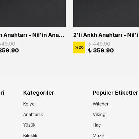
2'li Ankh Anahtarı - Nil'in Anahtarı - Kuru Kafa Erkek Kadın Kolye Seti
449.90
₺ 449.90
%
20
359.90
₺ 359.90
ri
Kategoriler
Popüler Etiketler
Kolye
Witcher
Anahtarlık
Viking
Yüzük
Haç
Bileklik
Müzik