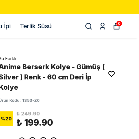
0
 İpi
Terlik Süsü
Bu Farklı
Anime Berserk Kolye - Gümüş (
Silver ) Renk - 60 cm Deri İp
Kolye
Ürün Kodu
:
1353-Z0
₺ 249.90
%
20
₺ 199.90