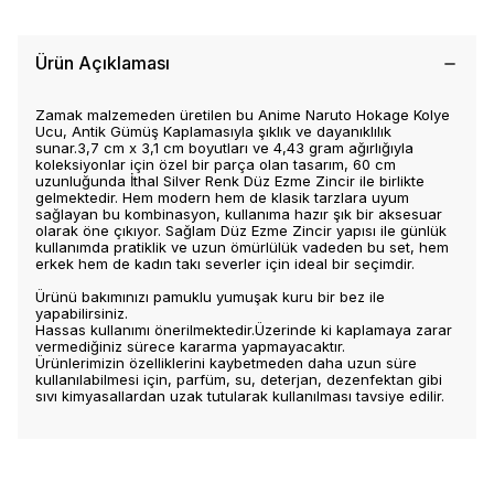
Ürün Açıklaması
Zamak malzemeden üretilen bu Anime Naruto Hokage Kolye
Ucu, Antik Gümüş Kaplamasıyla şıklık ve dayanıklılık
sunar.3,7 cm x 3,1 cm boyutları ve 4,43 gram ağırlığıyla
koleksiyonlar için özel bir parça olan tasarım, 60 cm
uzunluğunda İthal Silver Renk Düz Ezme Zincir ile birlikte
gelmektedir. Hem modern hem de klasik tarzlara uyum
sağlayan bu kombinasyon, kullanıma hazır şık bir aksesuar
olarak öne çıkıyor. Sağlam Düz Ezme Zincir yapısı ile günlük
kullanımda pratiklik ve uzun ömürlülük vadeden bu set, hem
erkek hem de kadın takı severler için ideal bir seçimdir.
Ürünü bakımınızı pamuklu yumuşak kuru bir bez ile
yapabilirsiniz.
Hassas kullanımı önerilmektedir.Üzerinde ki kaplamaya zarar
vermediğiniz sürece kararma yapmayacaktır.
Ürünlerimizin özelliklerini kaybetmeden daha uzun süre
kullanılabilmesi için, parfüm, su, deterjan, dezenfektan gibi
sıvı kimyasallardan uzak tutularak kullanılması tavsiye edilir.