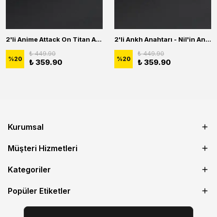
2'li Anime Attack On Titan Acrylic Maria Anime Naruto Erkek Kadın Kolye Seti
2'li Ankh Anahtarı - Nil'in Anahtarı - Kuru Kafa Erkek Kadın Kolye Seti
₺ 449.90
₺ 449.90
%
20
%
20
₺ 359.90
₺ 359.90
Kurumsal
Müşteri Hizmetleri
Kategoriler
Popüler Etiketler