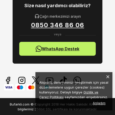
Size nasıl yardımcı olabiliriz?
Çağrı merkezimizi arayın
0850 346 86 06
WhatsApp Destek
Alışveriş deneyiminizi iyileştirmek için yasal
düzenlemelere uygun çerezler (cookies)
kullanıyoruz. Detaylı bilgiye
Gizlilik ve
Çerez Politikası
sayfamızdan erişebilirsiniz.
Anladım
Bufarkli.com © Copyright 2018 Her Hakkı Saklıdır. Kredi kartı
bilgileriniz 256bit SSL sertifikası ile korunmaktadır.