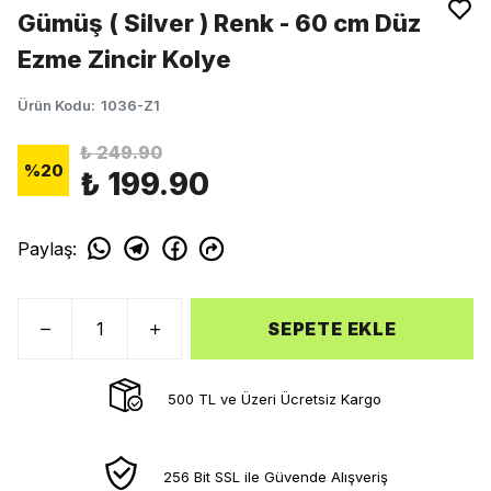
Gümüş ( Silver ) Renk - 60 cm Düz
Ezme Zincir Kolye
Ürün Kodu
:
1036-Z1
₺ 249.90
%
20
₺ 199.90
Paylaş
:
SEPETE EKLE
500 TL ve Üzeri Ücretsiz Kargo
256 Bit SSL ile Güvende Alışveriş