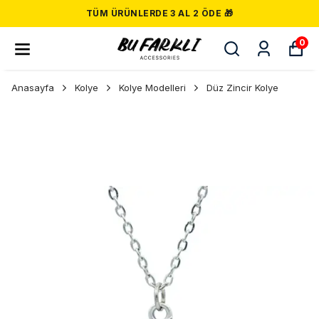
TÜM ÜRÜNLERDE 3 AL 2 ÖDE 🎁
0
Anasayfa
Kolye
Kolye Modelleri
Düz Zincir Kolye