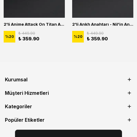
2'li Anime Attack On Titan Acrylic Maria Anime Naruto Erkek Kadın Kolye Seti
2'li Ankh Anahtarı - Nil'in Anahtarı Erkek Kadın Kolye Seti
₺ 449.90
₺ 449.90
%
20
%
20
₺ 359.90
₺ 359.90
Kurumsal
Müşteri Hizmetleri
Kategoriler
Popüler Etiketler