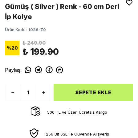
Gümüş ( Silver ) Renk - 60 cm Deri
İp Kolye
Ürün Kodu
:
1036-Z0
₺ 249.90
%
20
₺ 199.90
Paylaş
:
SEPETE EKLE
500 TL ve Üzeri Ücretsiz Kargo
256 Bit SSL ile Güvende Alışveriş