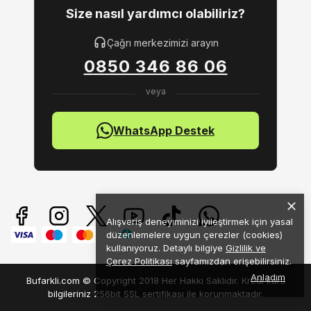
Size nasıl yardımcı olabiliriz?
Çağrı merkezimizi arayın
0850 346 86 06
WhatsApp Destek
Alışveriş deneyiminizi iyileştirmek için yasal
düzenlemelere uygun çerezler (cookies)
kullanıyoruz. Detaylı bilgiye
Gizlilik ve
Çerez Politikası
sayfamızdan erişebilirsiniz.
Anladım
Bufarkli.com © Copyright 2018 Her Hakkı Saklıdır. Kredi kartı
bilgileriniz 256bit SSL sertifikası ile korunmaktadır.