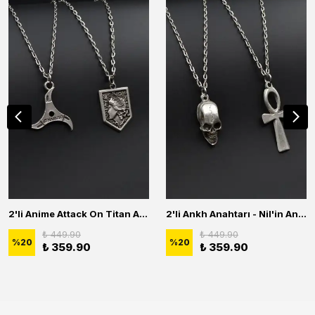
2'li Anime Attack On Titan Acrylic Maria Anime Naruto Erkek Kadın Kolye Seti
2'li Ankh Anahtarı - Nil'in Anahtarı - Kuru Kafa Erkek Kadın Kolye Seti
₺ 449.90
₺ 449.90
%
20
%
20
₺ 359.90
₺ 359.90