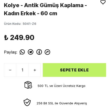
Kolye - Antik Gümüş Kaplama -
Kadın Erkek - 60 cm
Ürün Kodu
:
5041-Z6
₺ 249.90
Paylaş
:
SEPETE EKLE
500 TL ve Üzeri Ücretsiz Kargo
256 Bit SSL ile Güvende Alışveriş