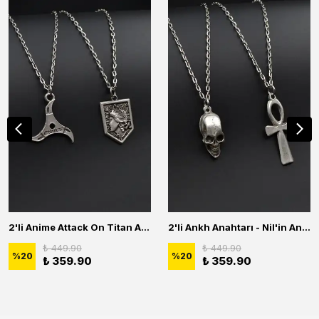
2'li Anime Attack On Titan Acrylic Maria Anime Naruto Erkek Kadın Kolye Seti
2'li Ankh Anahtarı - Nil'in Anahtarı - Kuru Kafa Erkek Kadın Kolye Seti
₺ 449.90
₺ 449.90
%
20
%
20
₺ 359.90
₺ 359.90