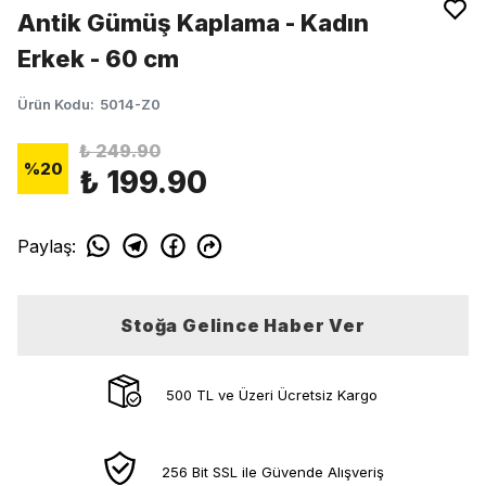
Antik Gümüş Kaplama - Kadın
Erkek - 60 cm
Ürün Kodu
:
5014-Z0
₺ 249.90
%
20
₺ 199.90
Paylaş
:
Stoğa Gelince Haber Ver
500 TL ve Üzeri Ücretsiz Kargo
256 Bit SSL ile Güvende Alışveriş