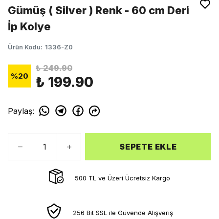
Gümüş ( Silver ) Renk - 60 cm Deri
İp Kolye
Ürün Kodu
:
1336-Z0
₺ 249.90
%
20
₺ 199.90
Paylaş
:
SEPETE EKLE
500 TL ve Üzeri Ücretsiz Kargo
256 Bit SSL ile Güvende Alışveriş