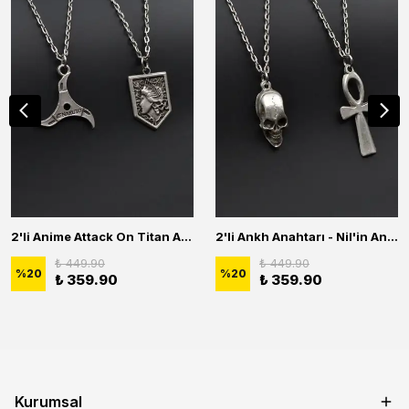
2'li Anime Attack On Titan Acrylic Maria Anime Naruto Erkek Kadın Kolye Seti
2'li Ankh Anahtarı - Nil'in Anahtarı - Kuru Kafa Erkek Kadın Kolye Seti
₺ 449.90
₺ 449.90
%
20
%
20
₺ 359.90
₺ 359.90
Kurumsal