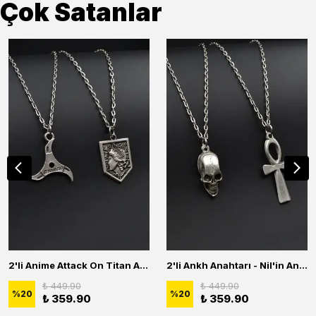
Çok Satanlar
2'li Anime Attack On Titan Acrylic Maria Anime Naruto Erkek Kadın Kolye Seti
2'li Ankh Anahtarı - Nil'in Anahtarı - Kuru Kafa Erkek Kadın Kolye Seti
₺ 449.90
₺ 449.90
%
20
%
20
₺ 359.90
₺ 359.90