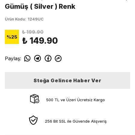
Gümüş ( Silver ) Renk
Ürün Kodu
:
1249UC
₺ 199.90
%
25
₺ 149.90
Paylaş
:
Stoğa Gelince Haber Ver
500 TL ve Üzeri Ücretsiz Kargo
256 Bit SSL ile Güvende Alışveriş