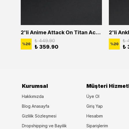
2'li Buffalo Boğa Çubuk Bar Erkek Kadın Kolye Seti
2'li Anime Attack On Titan Acrylic Maria Anime Naruto Erkek Kadın Kolye Seti
₺ 449.90
₺ 
%
20
%
20
₺ 359.90
₺ 
Kurumsal
Müşteri Hizmetl
Hakkımızda
Üye Ol
Blog Anasayfa
Giriş Yap
Gizlilik Sözleşmesi
Hesabım
Dropshipping ve Bayilik
Siparişlerim