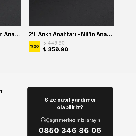
2'li Ankh Anahtarı - Nil'in Anahtarı Erkek Kadın Kolye Seti
2’li Ankh Anahtarı - Nil’in Anahtarı Erkek Kadın Kolye Seti
₺ 449.90
%
20
%
20
₺ 359.90
er
Size nasıl yardımcı
olabiliriz?
Çağrı merkezimizi arayın
0850 346 86 06