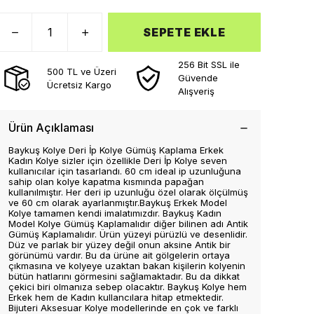
SEPETE EKLE
256 Bit SSL ile
500 TL ve Üzeri
Güvende
Ücretsiz Kargo
Alışveriş
Ürün Açıklaması
Baykuş Kolye Deri İp Kolye Gümüş Kaplama Erkek
Kadın Kolye sizler için özellikle Deri İp Kolye seven
kullanıcılar için tasarlandı. 60 cm ideal ip uzunluğuna
sahip olan kolye kapatma kısmında papağan
kullanılmıştır. Her deri ip uzunluğu özel olarak ölçülmüş
ve 60 cm olarak ayarlanmıştır.Baykuş Erkek Model
Kolye tamamen kendi imalatımızdır. Baykuş Kadın
Model Kolye Gümüş Kaplamalıdır diğer bilinen adı Antik
Gümüş Kaplamalıdır. Ürün yüzeyi pürüzlü ve desenlidir.
Düz ve parlak bir yüzey değil onun aksine Antik bir
görünümü vardır. Bu da ürüne ait gölgelerin ortaya
çıkmasına ve kolyeye uzaktan bakan kişilerin kolyenin
bütün hatlarını görmesini sağlamaktadır. Bu da dikkat
çekici biri olmanıza sebep olacaktır. Baykuş Kolye hem
Erkek hem de Kadın kullancılara hitap etmektedir.
Bijuteri Aksesuar Kolye modellerinde en çok ve farklı