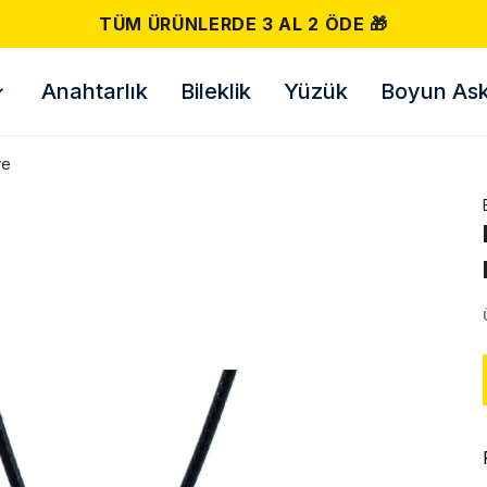
500 TL VE ÜZERI ÜCRETSIZ KARGO! 📦
Anahtarlık
Bileklik
Yüzük
Boyun Askı
ye