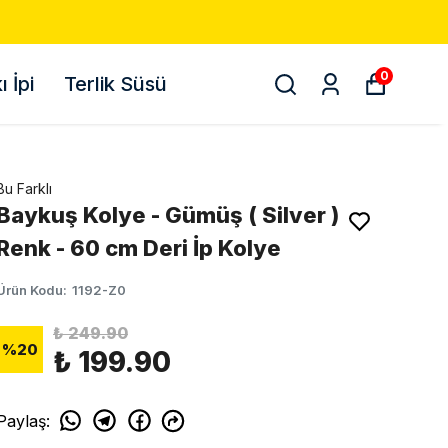
0
 İpi
Terlik Süsü
Bu Farklı
Baykuş Kolye - Gümüş ( Silver )
Renk - 60 cm Deri İp Kolye
Ürün Kodu
:
1192-Z0
₺ 249.90
%
20
₺ 199.90
Paylaş
: