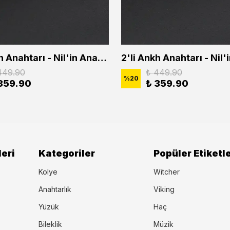
2'li Ankh Anahtarı - Nil'in Anahtarı - Kuru Kafa Erkek Kadın Kolye Seti
449.90
₺ 449.90
%
20
359.90
₺ 359.90
eri
Kategoriler
Popüler Etiketl
Kolye
Witcher
Anahtarlık
Viking
Yüzük
Haç
Bileklik
Müzik