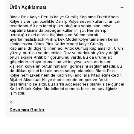
Ürün Açıklaması
Black Pink Kolye Deri İp Kolye Gümüş Kaplama Erkek Kadın
Kolye sizler için özellikle Deri İp Kolye seven kullanıcılar için
tasarlandı. 60 cm ideal ip uzunluğuna sahip olan kolye
kapatma kısmında papağan kullanılmıştır. Her deri ip
uzunluğu özel olarak ölçülmüş ve 60 cm olarak
ayarlanmıştır.Black Pink Erkek Model Kolye tamamen kendi
imalatımızdır. Black Pink Kadın Model Kolye Gümüş
Kaplamalıdır diğer bilinen adı Antik Gümüş Kaplamalıdır. Ürün
yüzeyi pürüzlü ve desenlidir. Düz ve parlak bir yüzey değil
onun aksine Antik bir görünümü vardır. Bu da ürüne ait
gölgelerin ortaya çıkmasına ve kolyeye uzaktan bakan
kişilerin kolyenin bütün hatlarını görmesini sağlamaktadır. Bu
da dikkat çekici biri olmanıza sebep olacaktır. Black Pink
Kolye hem Erkek hem de Kadın kullancılara hitap etmektedir.
Bijuteri Aksesuar Kolye modellerinde en çok ve farklı
tasarımlar bize aittir. Bu Farklı Accessories olarak size güncel
Kadın Erkek Kolye Modellerini sunmak bizim en sevdiğimiz
işimizdir.
<
Devamını Göster