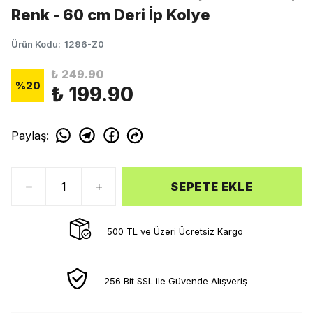
Renk - 60 cm Deri İp Kolye
Ürün Kodu
:
1296-Z0
₺ 249.90
%
20
₺ 199.90
Paylaş
:
SEPETE EKLE
500 TL ve Üzeri Ücretsiz Kargo
256 Bit SSL ile Güvende Alışveriş