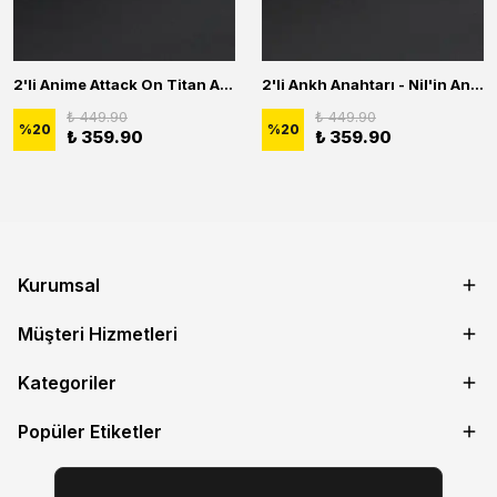
2'li Anime Attack On Titan Acrylic Maria Anime Naruto Erkek Kadın Kolye Seti
2'li Ankh Anahtarı - Nil'in Anahtarı - Kuru Kafa Erkek Kadın Kolye Seti
₺ 449.90
₺ 449.90
%
20
%
20
₺ 359.90
₺ 359.90
Kurumsal
Müşteri Hizmetleri
Kategoriler
Popüler Etiketler