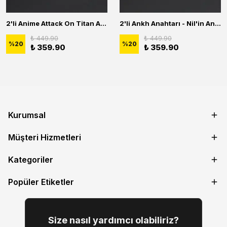
2'li Anime Attack On Titan Acrylic Maria Anime Naruto Erkek Kadın Kolye Seti
2'li Ankh Anahtarı - Nil'in Anahtarı - Kuru Kafa Erkek Kadın Kolye Seti
₺ 449.90
₺ 449.90
%
20
%
20
₺ 359.90
₺ 359.90
Kurumsal
Müşteri Hizmetleri
Kategoriler
Popüler Etiketler
Size nasıl yardımcı olabiliriz?