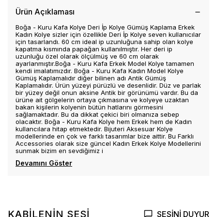
Ürün Açıklaması
Boğa - Kuru Kafa Kolye Deri İp Kolye Gümüş Kaplama Erkek
Kadın Kolye sizler için özellikle Deri İp Kolye seven kullanıcılar
için tasarlandı. 60 cm ideal ip uzunluğuna sahip olan kolye
kapatma kısmında papağan kullanılmıştır. Her deri ip
uzunluğu özel olarak ölçülmüş ve 60 cm olarak
ayarlanmıştır.Boğa - Kuru Kafa Erkek Model Kolye tamamen
kendi imalatımızdır. Boğa - Kuru Kafa Kadın Model Kolye
Gümüş Kaplamalıdır diğer bilinen adı Antik Gümüş
Kaplamalıdır. Ürün yüzeyi pürüzlü ve desenlidir. Düz ve parlak
bir yüzey değil onun aksine Antik bir görünümü vardır. Bu da
ürüne ait gölgelerin ortaya çıkmasına ve kolyeye uzaktan
bakan kişilerin kolyenin bütün hatlarını görmesini
sağlamaktadır. Bu da dikkat çekici biri olmanıza sebep
olacaktır. Boğa - Kuru Kafa Kolye hem Erkek hem de Kadın
kullancılara hitap etmektedir. Bijuteri Aksesuar Kolye
modellerinde en çok ve farklı tasarımlar bize aittir. Bu Farklı
Accessories olarak size güncel Kadın Erkek Kolye Modellerini
sunmak bizim en sevdiğimiz i
Devamını Göster
KABİLENİN SESİ
SESİNİ DUYUR