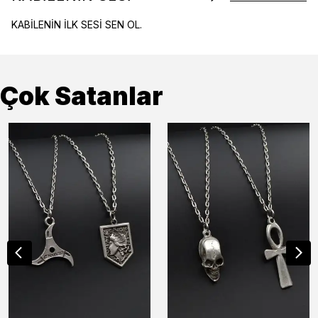
KABİLENİN İLK SESİ SEN OL.
Çok Satanlar