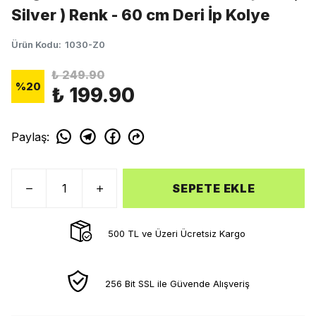
Silver ) Renk - 60 cm Deri İp Kolye
Ürün Kodu
:
1030-Z0
₺ 249.90
%
20
₺ 199.90
Paylaş
:
SEPETE EKLE
500 TL ve Üzeri Ücretsiz Kargo
256 Bit SSL ile Güvende Alışveriş