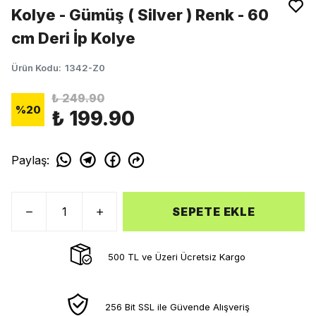
Kolye - Gümüş ( Silver ) Renk - 60
cm Deri İp Kolye
Ürün Kodu
:
1342-Z0
₺ 249.90
%
20
₺ 199.90
Paylaş
:
SEPETE EKLE
500 TL ve Üzeri Ücretsiz Kargo
256 Bit SSL ile Güvende Alışveriş