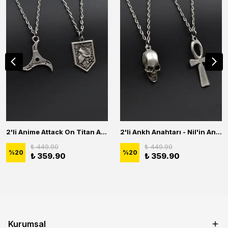
2'li Anime Attack On Titan Acrylic Maria Anime Naruto Erkek Kadın Kolye Seti
2'li Ankh Anahtarı - Nil'in Anahtarı - Kuru Kafa Erkek Kadın Kolye Seti
₺ 449.90
₺ 449.90
%
20
%
20
₺ 359.90
₺ 359.90
Kurumsal