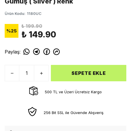
Gümüş ( Silver ) Renk
Ürün Kodu
:
1180UC
₺ 199.90
%
25
₺ 149.90
Paylaş
:
SEPETE EKLE
500 TL ve Üzeri Ücretsiz Kargo
256 Bit SSL ile Güvende Alışveriş