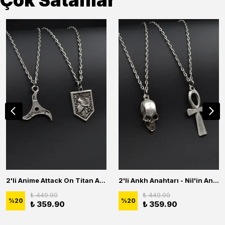
Çok Satanlar
2'li Anime Attack On Titan Acrylic Maria Anime Naruto Erkek Kadın Kolye Seti
2'li Ankh Anahtarı - Nil'in Anahtarı - Kuru Kafa Erkek Kadın Kolye Seti
₺ 449.90
₺ 449.90
%
20
%
20
₺ 359.90
₺ 359.90