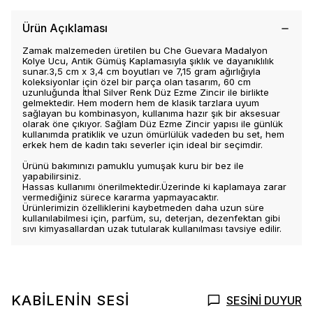
Ürün Açıklaması
Zamak malzemeden üretilen bu Che Guevara Madalyon
Kolye Ucu, Antik Gümüş Kaplamasıyla şıklık ve dayanıklılık
sunar.3,5 cm x 3,4 cm boyutları ve 7,15 gram ağırlığıyla
koleksiyonlar için özel bir parça olan tasarım, 60 cm
uzunluğunda İthal Silver Renk Düz Ezme Zincir ile birlikte
gelmektedir. Hem modern hem de klasik tarzlara uyum
sağlayan bu kombinasyon, kullanıma hazır şık bir aksesuar
olarak öne çıkıyor. Sağlam Düz Ezme Zincir yapısı ile günlük
kullanımda pratiklik ve uzun ömürlülük vadeden bu set, hem
erkek hem de kadın takı severler için ideal bir seçimdir.
Ürünü bakımınızı pamuklu yumuşak kuru bir bez ile
yapabilirsiniz.
Hassas kullanımı önerilmektedir.Üzerinde ki kaplamaya zarar
vermediğiniz sürece kararma yapmayacaktır.
Ürünlerimizin özelliklerini kaybetmeden daha uzun süre
kullanılabilmesi için, parfüm, su, deterjan, dezenfektan gibi
sıvı kimyasallardan uzak tutularak kullanılması tavsiye edilir.
KABİLENİN SESİ
SESİNİ DUYUR