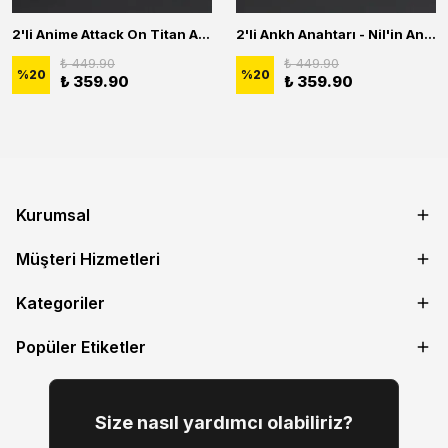
2'li Anime Attack On Titan Acrylic Maria Anime Naruto Erkek Kadın Kolye Seti
2'li Ankh Anahtarı - Nil'in Anahtarı - Kuru Kafa Erkek Kadın Kolye Seti
₺ 449.90
₺ 449.90
%
20
%
20
₺ 359.90
₺ 359.90
Kurumsal
Müşteri Hizmetleri
Kategoriler
Popüler Etiketler
Size nasıl yardımcı olabiliriz?