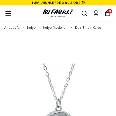
TÜM ÜRÜNLERDE 3 AL 2 ÖDE 🎁
0
Anasayfa
Kolye
Kolye Modelleri
Düz Zincir Kolye