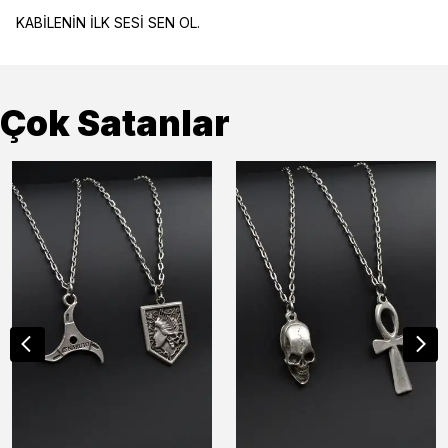
KABİLENİN İLK SESİ SEN OL.
Çok Satanlar