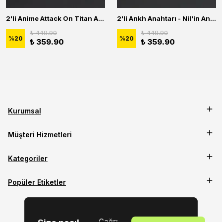
2'li Anime Attack On Titan Acrylic Maria Anime Naruto Erkek Kadın Kolye Seti
2'li Ankh Anahtarı - Nil'in Anahtarı - Kuru Kafa Erkek Kadın Kolye Seti
₺ 449.90
₺ 449.90
%
20
%
20
₺ 359.90
₺ 359.90
Kurumsal
Müşteri Hizmetleri
Kategoriler
Popüler Etiketler
Çağrı