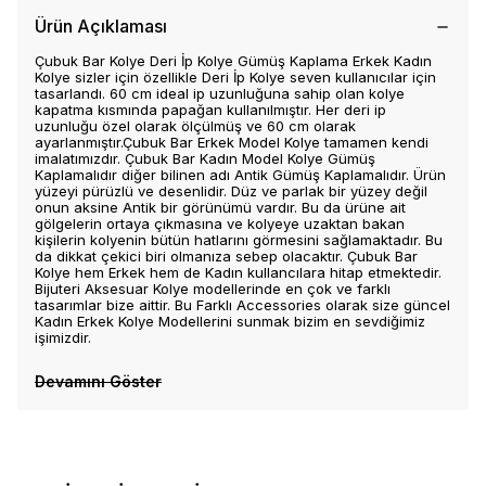
Ürün Açıklaması
Çubuk Bar Kolye Deri İp Kolye Gümüş Kaplama Erkek Kadın
Kolye sizler için özellikle Deri İp Kolye seven kullanıcılar için
tasarlandı. 60 cm ideal ip uzunluğuna sahip olan kolye
kapatma kısmında papağan kullanılmıştır. Her deri ip
uzunluğu özel olarak ölçülmüş ve 60 cm olarak
ayarlanmıştır.Çubuk Bar Erkek Model Kolye tamamen kendi
imalatımızdır. Çubuk Bar Kadın Model Kolye Gümüş
Kaplamalıdır diğer bilinen adı Antik Gümüş Kaplamalıdır. Ürün
yüzeyi pürüzlü ve desenlidir. Düz ve parlak bir yüzey değil
onun aksine Antik bir görünümü vardır. Bu da ürüne ait
gölgelerin ortaya çıkmasına ve kolyeye uzaktan bakan
kişilerin kolyenin bütün hatlarını görmesini sağlamaktadır. Bu
da dikkat çekici biri olmanıza sebep olacaktır. Çubuk Bar
Kolye hem Erkek hem de Kadın kullancılara hitap etmektedir.
Bijuteri Aksesuar Kolye modellerinde en çok ve farklı
tasarımlar bize aittir. Bu Farklı Accessories olarak size güncel
Kadın Erkek Kolye Modellerini sunmak bizim en sevdiğimiz
işimizdir.
Devamını Göster