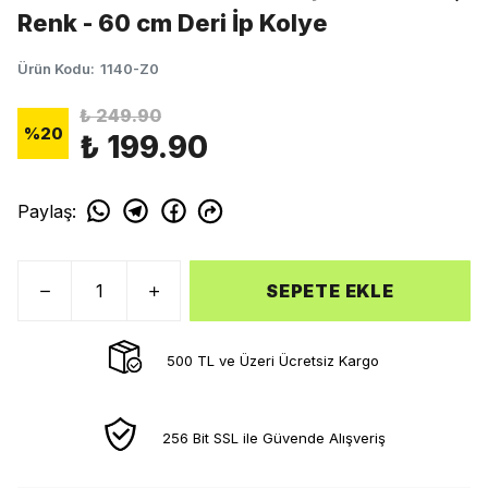
Renk - 60 cm Deri İp Kolye
Ürün Kodu
:
1140-Z0
₺ 249.90
%
20
₺ 199.90
Paylaş
:
SEPETE EKLE
500 TL ve Üzeri Ücretsiz Kargo
256 Bit SSL ile Güvende Alışveriş