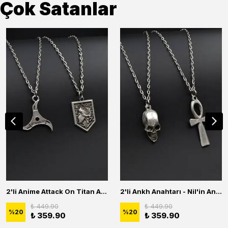
Çok Satanlar
2'li Anime Attack On Titan Acrylic Maria Anime Naruto Erkek Kadın Kolye Seti
2'li Ankh Anahtarı - Nil'in Anahtarı - Kuru Kafa Erkek Kadın Kolye Seti
₺ 449.90
₺ 449.90
%
20
%
20
₺ 359.90
₺ 359.90