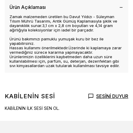
Ürün Açıklaması
Zamak malzemeden üretilen bu Davut Yıldızı - Süleyman
Tılsım Mührü Tasarımı, Antik Gümüş Kaplamasıyla şıklık ve
dayanıklılık sunar.3,1 cm x 2,8 cm boyutları ve 4,14 gram
ağırlığıyla koleksiyonlar için iadel bir parçadır.
Ürünü bakımınızı pamuklu yumuşak kuru bir bez ile
yapabilirsiniz.
Hassas kullanımı önerilmektedir.Üzerinde ki kaplamaya zarar
vermediğiniz sürece kararma yapmayacaktır.
Ürünlerimizin özelliklerini kaybetmeden daha uzun süre
kullanılabilmesi için, parfüm, su, deterjan, dezenfektan gibi
sıvı kimyasallardan uzak tutularak kullanılması tavsiye edilir.
KABİLENİN SESİ
SESİNİ DUYUR
KABİLENİN İLK SESİ SEN OL.