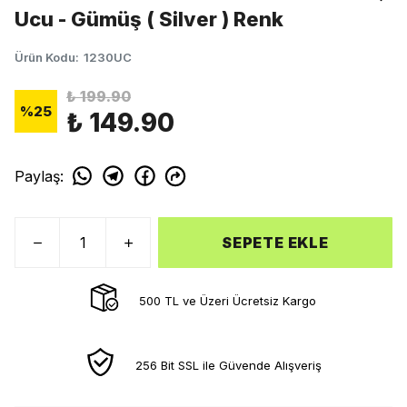
Ucu - Gümüş ( Silver ) Renk
Ürün Kodu
:
1230UC
₺ 199.90
%
25
₺ 149.90
Paylaş
:
SEPETE EKLE
500 TL ve Üzeri Ücretsiz Kargo
256 Bit SSL ile Güvende Alışveriş