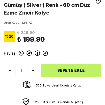
Gümüş ( Silver ) Renk - 60 cm Düz
Ezme Zincir Kolye
Ürün Kodu
:
1241-Z1
₺ 249.90
%
20
₺ 199.90
Paylaş
:
SEPETE EKLE
500 TL ve Üzeri Ücretsiz Kargo
256 Bit SSL ile Güvende Alışveriş