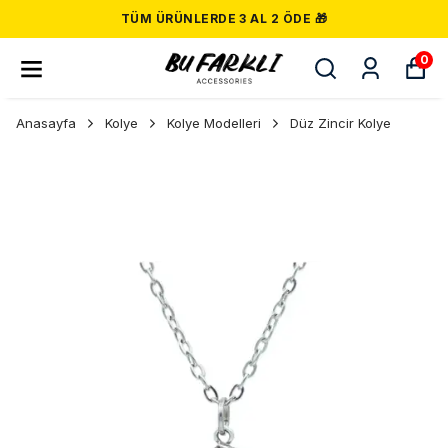
TÜM ÜRÜNLERDE 3 AL 2 ÖDE 🎁
0
Anasayfa
Kolye
Kolye Modelleri
Düz Zincir Kolye