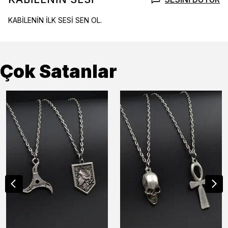
KABİLENİN İLK SESİ SEN OL.
Çok Satanlar