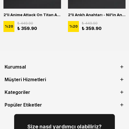
2'li Anime Attack On Titan Acrylic Maria Anime Naruto Erkek Kadın Kolye Seti
2'li Ankh Anahtarı - Nil'in Anahtarı - Kuru Kafa Erkek Kadın Kolye Seti
₺ 449.90
₺ 449.90
%
20
%
20
₺ 359.90
₺ 359.90
Kurumsal
Müşteri Hizmetleri
Kategoriler
Popüler Etiketler
Size nasıl yardımcı olabiliriz?