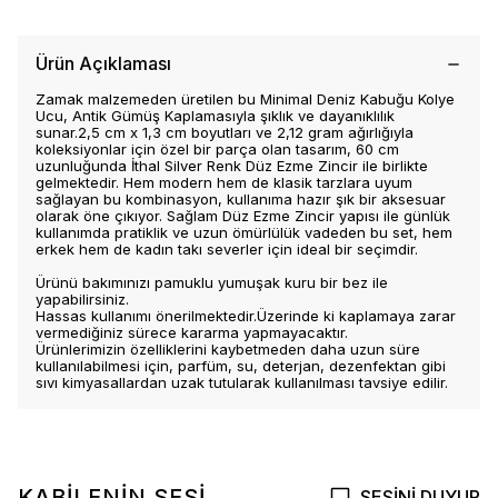
Ürün Açıklaması
Zamak malzemeden üretilen bu Minimal Deniz Kabuğu Kolye
Ucu, Antik Gümüş Kaplamasıyla şıklık ve dayanıklılık
sunar.2,5 cm x 1,3 cm boyutları ve 2,12 gram ağırlığıyla
koleksiyonlar için özel bir parça olan tasarım, 60 cm
uzunluğunda İthal Silver Renk Düz Ezme Zincir ile birlikte
gelmektedir. Hem modern hem de klasik tarzlara uyum
sağlayan bu kombinasyon, kullanıma hazır şık bir aksesuar
olarak öne çıkıyor. Sağlam Düz Ezme Zincir yapısı ile günlük
kullanımda pratiklik ve uzun ömürlülük vadeden bu set, hem
erkek hem de kadın takı severler için ideal bir seçimdir.
Ürünü bakımınızı pamuklu yumuşak kuru bir bez ile
yapabilirsiniz.
Hassas kullanımı önerilmektedir.Üzerinde ki kaplamaya zarar
vermediğiniz sürece kararma yapmayacaktır.
Ürünlerimizin özelliklerini kaybetmeden daha uzun süre
kullanılabilmesi için, parfüm, su, deterjan, dezenfektan gibi
sıvı kimyasallardan uzak tutularak kullanılması tavsiye edilir.
KABİLENİN SESİ
SESİNİ DUYUR