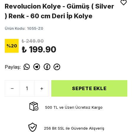
Revolucion Kolye - Gümüş ( Silver
) Renk - 60 cm Deri İp Kolye
Ürün Kodu
:
1055-Z0
₺ 249.90
%
20
₺ 199.90
Paylaş
:
SEPETE EKLE
500 TL ve Üzeri Ücretsiz Kargo
256 Bit SSL ile Güvende Alışveriş