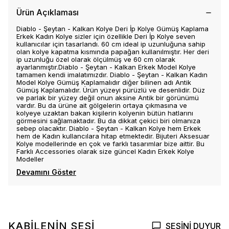
Ürün Açıklaması
Diablo - Şeytan - Kalkan Kolye Deri İp Kolye Gümüş Kaplama
Erkek Kadın Kolye sizler için özellikle Deri İp Kolye seven
kullanıcılar için tasarlandı. 60 cm ideal ip uzunluğuna sahip
olan kolye kapatma kısmında papağan kullanılmıştır. Her deri
ip uzunluğu özel olarak ölçülmüş ve 60 cm olarak
ayarlanmıştır.Diablo - Şeytan - Kalkan Erkek Model Kolye
tamamen kendi imalatımızdır. Diablo - Şeytan - Kalkan Kadın
Model Kolye Gümüş Kaplamalıdır diğer bilinen adı Antik
Gümüş Kaplamalıdır. Ürün yüzeyi pürüzlü ve desenlidir. Düz
ve parlak bir yüzey değil onun aksine Antik bir görünümü
vardır. Bu da ürüne ait gölgelerin ortaya çıkmasına ve
kolyeye uzaktan bakan kişilerin kolyenin bütün hatlarını
görmesini sağlamaktadır. Bu da dikkat çekici biri olmanıza
sebep olacaktır. Diablo - Şeytan - Kalkan Kolye hem Erkek
hem de Kadın kullancılara hitap etmektedir. Bijuteri Aksesuar
Kolye modellerinde en çok ve farklı tasarımlar bize aittir. Bu
Farklı Accessories olarak size güncel Kadın Erkek Kolye
Modeller
Devamını Göster
KABİLENİN SESİ
SESİNİ DUYUR