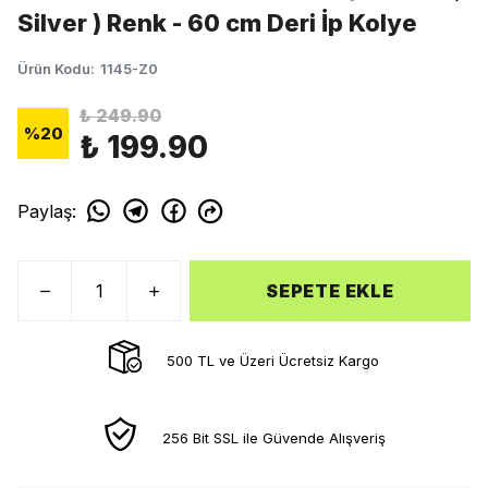
Silver ) Renk - 60 cm Deri İp Kolye
Ürün Kodu
:
1145-Z0
₺ 249.90
%
20
₺ 199.90
Paylaş
:
SEPETE EKLE
500 TL ve Üzeri Ücretsiz Kargo
256 Bit SSL ile Güvende Alışveriş