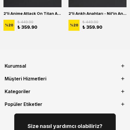
2'li Anime Attack On Titan Acrylic Maria Anime Naruto Erkek Kadın Kolye Seti
2'li Ankh Anahtarı - Nil'in Anahtarı - Kuru Kafa Erkek Kadın Kolye Seti
₺ 449.90
₺ 449.90
%
20
%
20
₺ 359.90
₺ 359.90
Kurumsal
Müşteri Hizmetleri
Kategoriler
Popüler Etiketler
Size nasıl yardımcı olabiliriz?