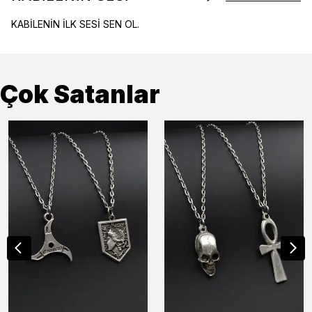
KABİLENİN İLK SESİ SEN OL.
Çok Satanlar