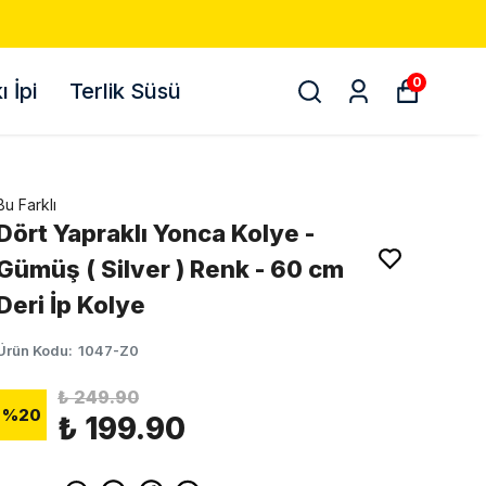
0
 İpi
Terlik Süsü
Bu Farklı
Dört Yapraklı Yonca Kolye -
Gümüş ( Silver ) Renk - 60 cm
Deri İp Kolye
Ürün Kodu
:
1047-Z0
₺ 249.90
%
20
₺ 199.90