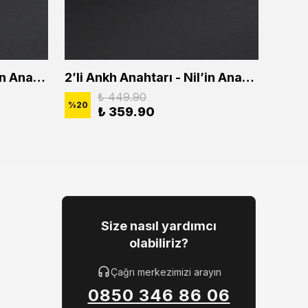
2'li Ankh Anahtarı - Nil'in Anahtarı Erkek Kadın Kolye Seti
2’li Ankh Anahtarı - Nil’in Anahtarı Erkek Kadın Kolye Seti
₺ 449.90
%
20
%
20
₺ 359.90
Size nasıl yardımcı
olabiliriz?
Çağrı merkezimizi arayın
0850 346 86 06