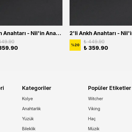
2'li Ankh Anahtarı - Nil'in Anahtarı - Kuru Kafa Erkek Kadın Kolye Seti
449.90
₺ 449.90
%
20
359.90
₺ 359.90
ri
Kategoriler
Popüler Etiketler
Kolye
Witcher
Anahtarlık
Viking
Yüzük
Haç
Bileklik
Müzik