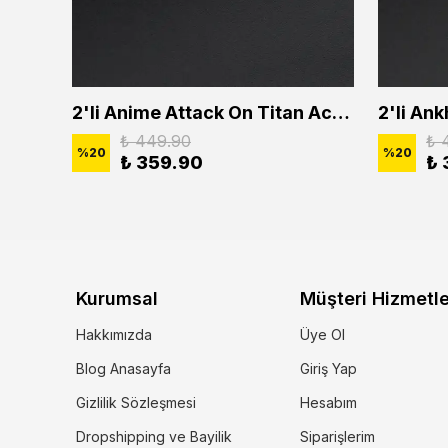
2'li Buffalo Boğa Çubuk Bar Erkek Kadın Kolye Seti
2'li Anime Attack On Titan Acrylic Maria Anime Naruto Erkek Kadın Kolye Seti
₺ 449.90
₺ 
%
20
%
20
₺ 359.90
₺ 
Kurumsal
Müşteri Hizmetle
Hakkımızda
Üye Ol
Blog Anasayfa
Giriş Yap
Gizlilik Sözleşmesi
Hesabım
Dropshipping ve Bayilik
Siparişlerim