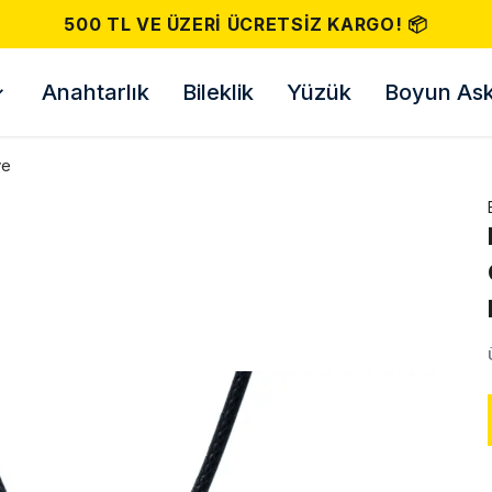
500 TL VE ÜZERI ÜCRETSIZ KARGO! 📦
Anahtarlık
Bileklik
Yüzük
Boyun Askı
ye