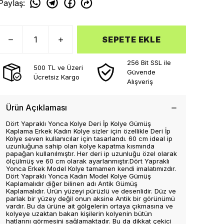
Paylaş
:
SEPETE EKLE
256 Bit SSL ile
500 TL ve Üzeri
Güvende
Ücretsiz Kargo
Alışveriş
Ürün Açıklaması
Dört Yapraklı Yonca Kolye Deri İp Kolye Gümüş
Kaplama Erkek Kadın Kolye sizler için özellikle Deri İp
Kolye seven kullanıcılar için tasarlandı. 60 cm ideal ip
uzunluğuna sahip olan kolye kapatma kısmında
papağan kullanılmıştır. Her deri ip uzunluğu özel olarak
ölçülmüş ve 60 cm olarak ayarlanmıştır.Dört Yapraklı
Yonca Erkek Model Kolye tamamen kendi imalatımızdır.
Dört Yapraklı Yonca Kadın Model Kolye Gümüş
Kaplamalıdır diğer bilinen adı Antik Gümüş
Kaplamalıdır. Ürün yüzeyi pürüzlü ve desenlidir. Düz ve
parlak bir yüzey değil onun aksine Antik bir görünümü
vardır. Bu da ürüne ait gölgelerin ortaya çıkmasına ve
kolyeye uzaktan bakan kişilerin kolyenin bütün
hatlarını görmesini sağlamaktadır. Bu da dikkat çekici