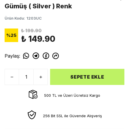
Gümüş ( Silver ) Renk
Ürün Kodu
:
1203UC
₺ 199.90
%
25
₺ 149.90
Paylaş
:
SEPETE EKLE
500 TL ve Üzeri Ücretsiz Kargo
256 Bit SSL ile Güvende Alışveriş