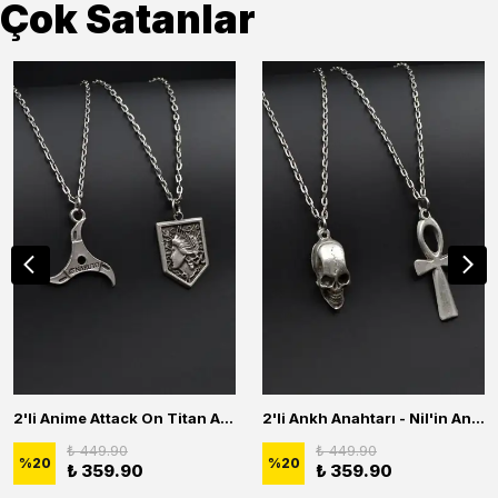
Çok Satanlar
2'li Anime Attack On Titan Acrylic Maria Anime Naruto Erkek Kadın Kolye Seti
2'li Ankh Anahtarı - Nil'in Anahtarı - Kuru Kafa Erkek Kadın Kolye Seti
₺ 449.90
₺ 449.90
%
20
%
20
₺ 359.90
₺ 359.90