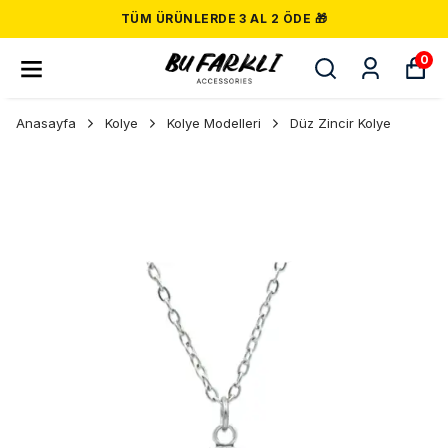
TÜM ÜRÜNLERDE 3 AL 2 ÖDE 🎁
0
Anasayfa
Kolye
Kolye Modelleri
Düz Zincir Kolye