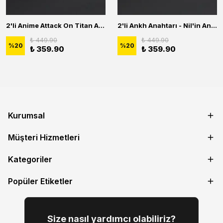
2'li Anime Attack On Titan Acrylic Maria Anime Naruto Erkek Kadın Kolye Seti
2'li Ankh Anahtarı - Nil'in Anahtarı - Kuru Kafa Erkek Kadın Kolye Seti
₺ 449.90
₺ 449.90
%
20
%
20
₺ 359.90
₺ 359.90
Kurumsal
Müşteri Hizmetleri
Kategoriler
Popüler Etiketler
Size nasıl yardımcı olabiliriz?