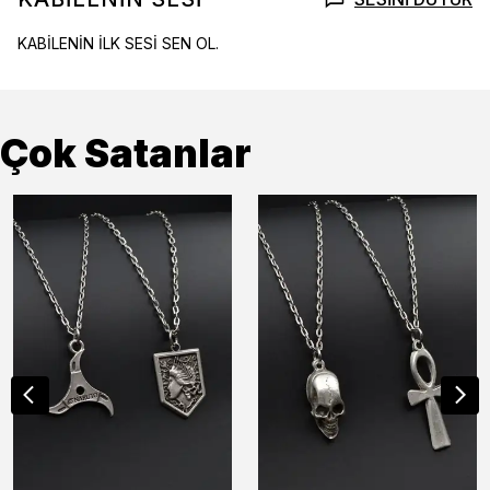
KABİLENİN İLK SESİ SEN OL.
Çok Satanlar