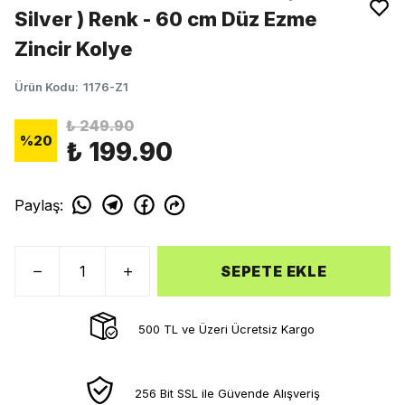
Silver ) Renk - 60 cm Düz Ezme
Zincir Kolye
Ürün Kodu
:
1176-Z1
₺ 249.90
%
20
₺ 199.90
Paylaş
:
SEPETE EKLE
500 TL ve Üzeri Ücretsiz Kargo
256 Bit SSL ile Güvende Alışveriş