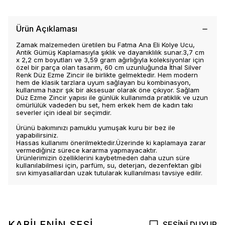
Ürün Açıklaması
Zamak malzemeden üretilen bu Fatma Ana Eli Kolye Ucu,
Antik Gümüş Kaplamasıyla şıklık ve dayanıklılık sunar.3,7 cm
x 2,2 cm boyutları ve 3,59 gram ağırlığıyla koleksiyonlar için
özel bir parça olan tasarım, 60 cm uzunluğunda İthal Silver
Renk Düz Ezme Zincir ile birlikte gelmektedir. Hem modern
hem de klasik tarzlara uyum sağlayan bu kombinasyon,
kullanıma hazır şık bir aksesuar olarak öne çıkıyor. Sağlam
Düz Ezme Zincir yapısı ile günlük kullanımda pratiklik ve uzun
ömürlülük vadeden bu set, hem erkek hem de kadın takı
severler için ideal bir seçimdir.
Ürünü bakımınızı pamuklu yumuşak kuru bir bez ile
yapabilirsiniz.
Hassas kullanımı önerilmektedir.Üzerinde ki kaplamaya zarar
vermediğiniz sürece kararma yapmayacaktır.
Ürünlerimizin özelliklerini kaybetmeden daha uzun süre
kullanılabilmesi için, parfüm, su, deterjan, dezenfektan gibi
sıvı kimyasallardan uzak tutularak kullanılması tavsiye edilir.
KABİLENİN SESİ
SESİNİ DUYUR