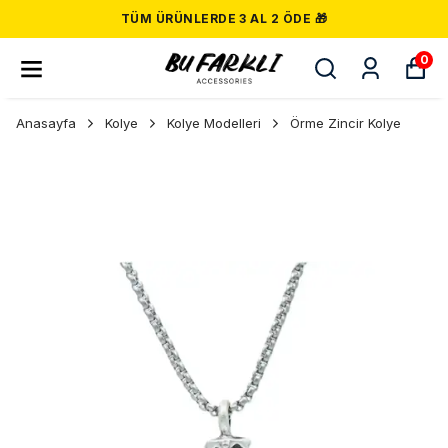
TÜM ÜRÜNLERDE 3 AL 2 ÖDE 🎁
0
Anasayfa
Kolye
Kolye Modelleri
Örme Zincir Kolye