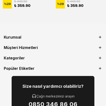
₺ 449.90
₺ 449.90
%
20
%
20
₺ 359.90
₺ 359.90
Kurumsal
Müşteri Hizmetleri
Kategoriler
Popüler Etiketler
Size nasıl yardımcı olabiliriz?
Çağrı merkezimizi arayın
0850 346 86 06