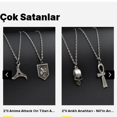
Çok Satanlar
2'li Anime Attack On Titan Acrylic Maria Anime Naruto Erkek Kadın Kolye Seti
2'li Ankh Anahtarı - Nil'in Anahtarı - Kuru Kafa Erkek Kadın Kolye Seti