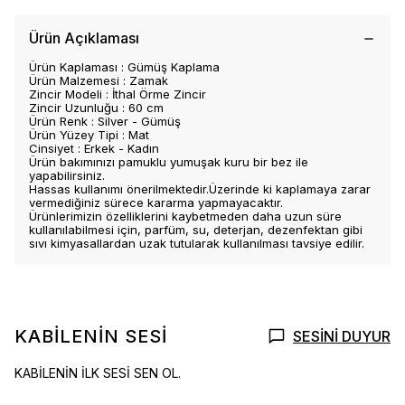
Ürün Açıklaması
Ürün Kaplaması : Gümüş Kaplama
Ürün Malzemesi : Zamak
Zincir Modeli : İthal Örme Zincir
Zincir Uzunluğu : 60 cm
Ürün Renk : Silver - Gümüş
Ürün Yüzey Tipi : Mat
Cinsiyet : Erkek - Kadın
Ürün bakımınızı pamuklu yumuşak kuru bir bez ile
yapabilirsiniz.
Hassas kullanımı önerilmektedir.Üzerinde ki kaplamaya zarar
vermediğiniz sürece kararma yapmayacaktır.
Ürünlerimizin özelliklerini kaybetmeden daha uzun süre
kullanılabilmesi için, parfüm, su, deterjan, dezenfektan gibi
sıvı kimyasallardan uzak tutularak kullanılması tavsiye edilir.
KABİLENİN SESİ
SESİNİ DUYUR
KABİLENİN İLK SESİ SEN OL.