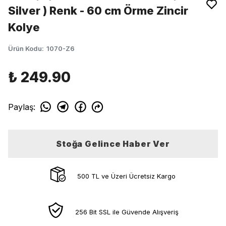
Silver ) Renk - 60 cm Örme Zincir
Kolye
Ürün Kodu
:
1070-Z6
₺ 249.90
Paylaş
:
Stoğa Gelince Haber Ver
500 TL ve Üzeri Ücretsiz Kargo
256 Bit SSL ile Güvende Alışveriş