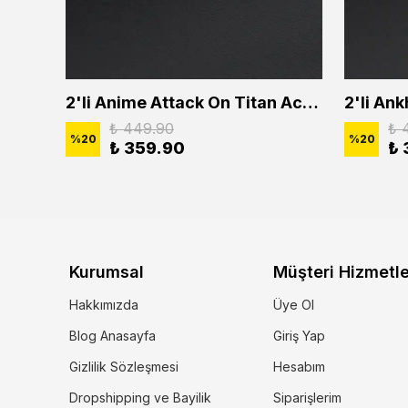
2'li Buffalo Boğa Çubuk Bar Erkek Kadın Kolye Seti
2'li Anime Attack On Titan Acrylic Maria Anime Naruto Erkek Kadın Kolye Seti
₺ 449.90
₺ 
%
20
%
20
₺ 359.90
₺ 
Kurumsal
Müşteri Hizmetle
Hakkımızda
Üye Ol
Blog Anasayfa
Giriş Yap
Gizlilik Sözleşmesi
Hesabım
Dropshipping ve Bayilik
Siparişlerim