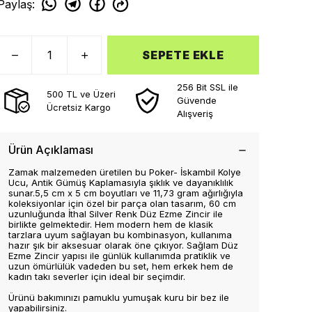
Paylaş
:
SEPETE EKLE
256 Bit SSL ile
500 TL ve Üzeri
Güvende
Ücretsiz Kargo
Alışveriş
Ürün Açıklaması
Zamak malzemeden üretilen bu Poker- İskambil Kolye
Ucu, Antik Gümüş Kaplamasıyla şıklık ve dayanıklılık
sunar.5,5 cm x 5 cm boyutları ve 11,73 gram ağırlığıyla
koleksiyonlar için özel bir parça olan tasarım, 60 cm
uzunluğunda İthal Silver Renk Düz Ezme Zincir ile
birlikte gelmektedir. Hem modern hem de klasik
tarzlara uyum sağlayan bu kombinasyon, kullanıma
hazır şık bir aksesuar olarak öne çıkıyor. Sağlam Düz
Ezme Zincir yapısı ile günlük kullanımda pratiklik ve
uzun ömürlülük vadeden bu set, hem erkek hem de
kadın takı severler için ideal bir seçimdir.
Ürünü bakımınızı pamuklu yumuşak kuru bir bez ile
yapabilirsiniz.