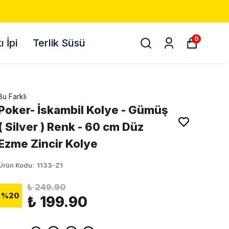
0
 İpi
Terlik Süsü
Bu Farklı
Poker- İskambil Kolye - Gümüş
( Silver ) Renk - 60 cm Düz
Ezme Zincir Kolye
Ürün Kodu
:
1133-Z1
₺ 249.90
%
20
₺ 199.90