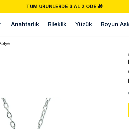
500 TL VE ÜZERI ÜCRETSIZ KARGO! 📦
Anahtarlık
Bileklik
Yüzük
Boyun Askı
Kolye