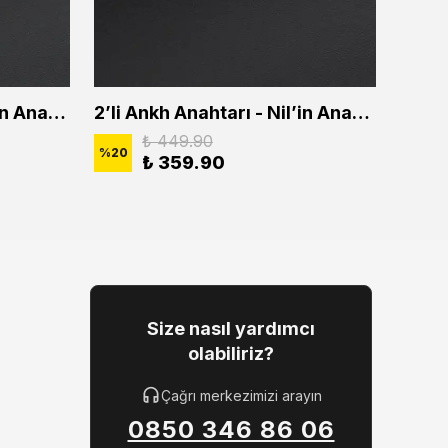
2'li Ankh Anahtarı - Nil'in Anahtarı Erkek Kadın Kolye Seti
2’li Ankh Anahtarı - Nil’in Anahtarı Erkek Kadın Kolye Seti
₺ 449.90
%
20
%
20
₺ 359.90
Size nasıl yardımcı
olabiliriz?
Çağrı merkezimizi arayın
0850 346 86 06