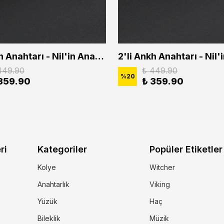
2'li Ankh Anahtarı - Nil'in Anahtarı - Kuru Kafa Erkek Kadın Kolye Seti
449.90
₺ 449.90
%
20
359.90
₺ 359.90
ri
Kategoriler
Popüler Etiketler
Kolye
Witcher
Anahtarlık
Viking
Yüzük
Haç
Bileklik
Müzik