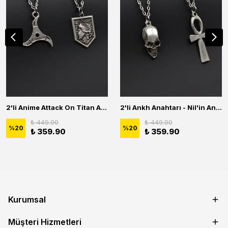
2'li Anime Attack On Titan Acrylic Maria Anime Naruto Erkek Kadın Kolye Seti
2'li Ankh Anahtarı - Nil'in Anahtarı - Kuru Kafa Erkek Kadın Kolye Seti
₺ 449.90
₺ 449.90
%
20
%
20
₺ 359.90
₺ 359.90
Kurumsal
Müşteri Hizmetleri