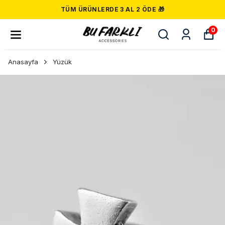
TÜM ÜRÜNLERDE 3 AL 2 ÖDE 🎁
0
Anasayfa
Yüzük