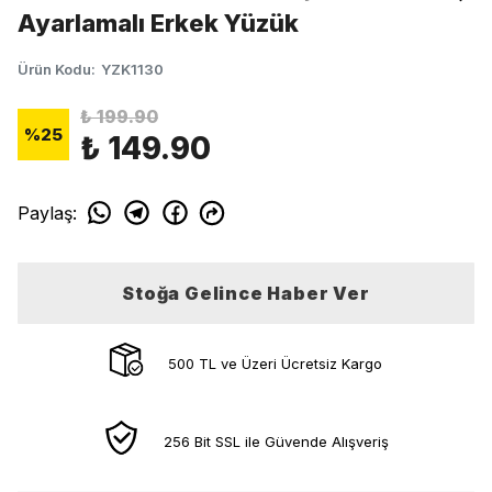
Ayarlamalı Erkek Yüzük
Ürün Kodu
:
YZK1130
₺ 199.90
%
25
₺ 149.90
Paylaş
:
Stoğa Gelince Haber Ver
500 TL ve Üzeri Ücretsiz Kargo
256 Bit SSL ile Güvende Alışveriş