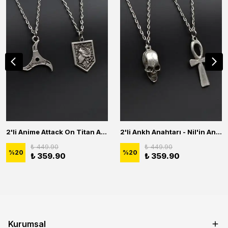
2'li Anime Attack On Titan Acrylic Maria Anime Naruto Erkek Kadın Kolye Seti
2'li Ankh Anahtarı - Nil'in Anahtarı - Kuru Kafa Erkek Kadın Kolye Seti
₺ 449.90
₺ 449.90
%
20
%
20
₺ 359.90
₺ 359.90
Kurumsal