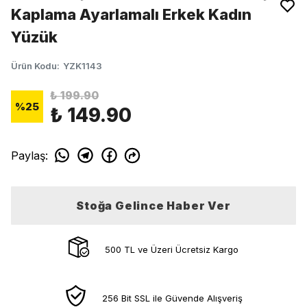
Kaplama Ayarlamalı Erkek Kadın
Yüzük
Ürün Kodu
:
YZK1143
₺ 199.90
%
25
₺ 149.90
Paylaş
:
Stoğa Gelince Haber Ver
500 TL ve Üzeri Ücretsiz Kargo
256 Bit SSL ile Güvende Alışveriş