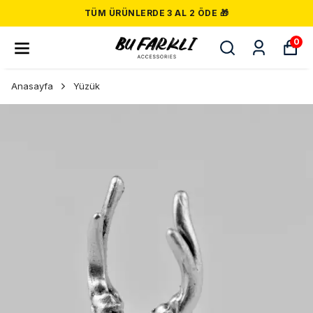
TÜM ÜRÜNLERDE 3 AL 2 ÖDE 🎁
0
Anasayfa
Yüzük