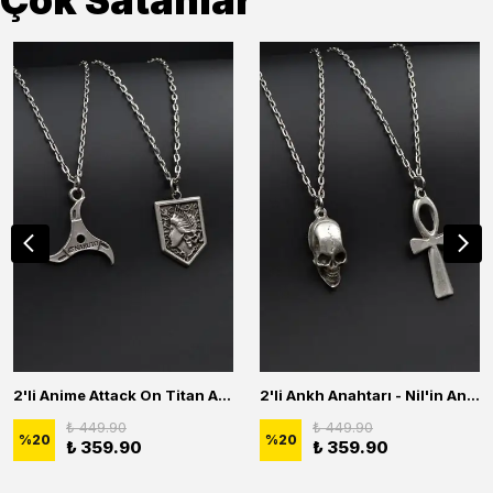
Çok Satanlar
2'li Anime Attack On Titan Acrylic Maria Anime Naruto Erkek Kadın Kolye Seti
2'li Ankh Anahtarı - Nil'in Anahtarı - Kuru Kafa Erkek Kadın Kolye Seti
₺ 449.90
₺ 449.90
%
20
%
20
₺ 359.90
₺ 359.90