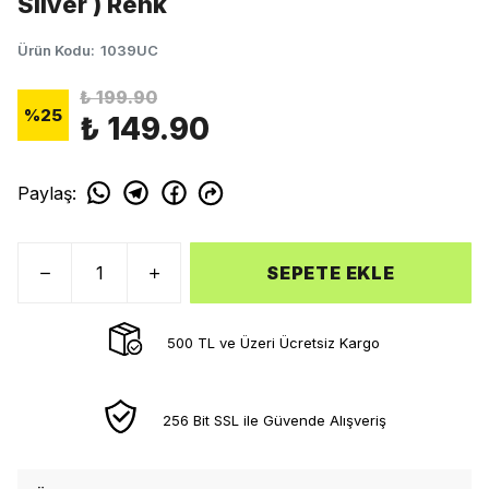
Silver ) Renk
Ürün Kodu
:
1039UC
₺ 199.90
%
25
₺ 149.90
Paylaş
:
SEPETE EKLE
500 TL ve Üzeri Ücretsiz Kargo
256 Bit SSL ile Güvende Alışveriş