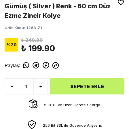
Gümüş ( Silver ) Renk - 60 cm Düz
Ezme Zincir Kolye
Ürün Kodu
:
1268-Z1
₺ 249.90
%
20
₺ 199.90
Paylaş
:
SEPETE EKLE
500 TL ve Üzeri Ücretsiz Kargo
256 Bit SSL ile Güvende Alışveriş