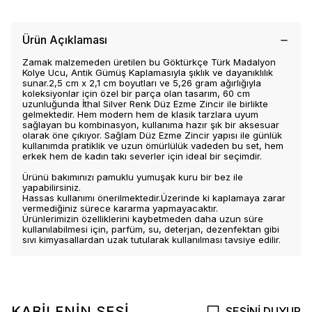
Ürün Açıklaması
Zamak malzemeden üretilen bu Göktürkçe Türk Madalyon
Kolye Ucu, Antik Gümüş Kaplamasıyla şıklık ve dayanıklılık
sunar.2,5 cm x 2,1 cm boyutları ve 5,26 gram ağırlığıyla
koleksiyonlar için özel bir parça olan tasarım, 60 cm
uzunluğunda İthal Silver Renk Düz Ezme Zincir ile birlikte
gelmektedir. Hem modern hem de klasik tarzlara uyum
sağlayan bu kombinasyon, kullanıma hazır şık bir aksesuar
olarak öne çıkıyor. Sağlam Düz Ezme Zincir yapısı ile günlük
kullanımda pratiklik ve uzun ömürlülük vadeden bu set, hem
erkek hem de kadın takı severler için ideal bir seçimdir.
Ürünü bakımınızı pamuklu yumuşak kuru bir bez ile
yapabilirsiniz.
Hassas kullanımı önerilmektedir.Üzerinde ki kaplamaya zarar
vermediğiniz sürece kararma yapmayacaktır.
Ürünlerimizin özelliklerini kaybetmeden daha uzun süre
kullanılabilmesi için, parfüm, su, deterjan, dezenfektan gibi
sıvı kimyasallardan uzak tutularak kullanılması tavsiye edilir.
KABİLENİN SESİ
SESİNİ DUYUR