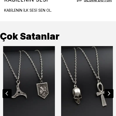
KABİLENİN İLK SESİ SEN OL.
Çok Satanlar