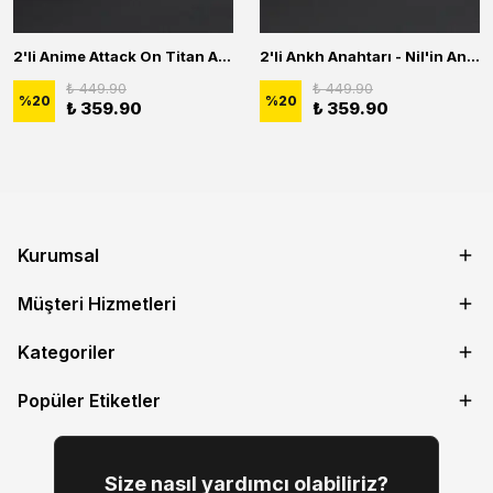
2'li Anime Attack On Titan Acrylic Maria Anime Naruto Erkek Kadın Kolye Seti
2'li Ankh Anahtarı - Nil'in Anahtarı - Kuru Kafa Erkek Kadın Kolye Seti
₺ 449.90
₺ 449.90
%
20
%
20
₺ 359.90
₺ 359.90
Kurumsal
Müşteri Hizmetleri
Kategoriler
Popüler Etiketler
Size nasıl yardımcı olabiliriz?