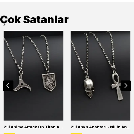
Çok Satanlar
2'li Anime Attack On Titan Acrylic Maria Anime Naruto Erkek Kadın Kolye Seti
2'li Ankh Anahtarı - Nil'in Anahtarı - Kuru Kafa Erkek Kadın Kolye Seti