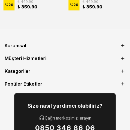
₺ 449.90
₺ 449.90
%
20
%
20
₺ 359.90
₺ 359.90
Kurumsal
Müşteri Hizmetleri
Kategoriler
Popüler Etiketler
Size nasıl yardımcı olabiliriz?
Çağrı merkezimizi arayın
0850 346 86 06