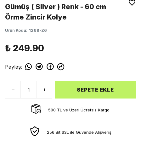
Gümüş ( Silver ) Renk - 60 cm
Örme Zincir Kolye
Ürün Kodu
:
1268-Z6
₺ 249.90
Paylaş
:
SEPETE EKLE
500 TL ve Üzeri Ücretsiz Kargo
256 Bit SSL ile Güvende Alışveriş