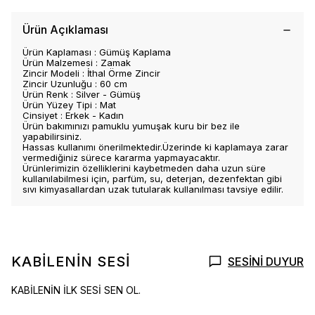
Ürün Açıklaması
Ürün Kaplaması : Gümüş Kaplama
Ürün Malzemesi : Zamak
Zincir Modeli : İthal Örme Zincir
Zincir Uzunluğu : 60 cm
Ürün Renk : Silver - Gümüş
Ürün Yüzey Tipi : Mat
Cinsiyet : Erkek - Kadın
Ürün bakımınızı pamuklu yumuşak kuru bir bez ile
yapabilirsiniz.
Hassas kullanımı önerilmektedir.Üzerinde ki kaplamaya zarar
vermediğiniz sürece kararma yapmayacaktır.
Ürünlerimizin özelliklerini kaybetmeden daha uzun süre
kullanılabilmesi için, parfüm, su, deterjan, dezenfektan gibi
sıvı kimyasallardan uzak tutularak kullanılması tavsiye edilir.
KABİLENİN SESİ
SESİNİ DUYUR
KABİLENİN İLK SESİ SEN OL.