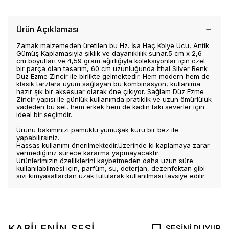
Ürün Açıklaması
Zamak malzemeden üretilen bu Hz. İsa Haç Kolye Ucu, Antik
Gümüş Kaplamasıyla şıklık ve dayanıklılık sunar.5 cm x 2,6
cm boyutları ve 4,59 gram ağırlığıyla koleksiyonlar için özel
bir parça olan tasarım, 60 cm uzunluğunda İthal Silver Renk
Düz Ezme Zincir ile birlikte gelmektedir. Hem modern hem de
klasik tarzlara uyum sağlayan bu kombinasyon, kullanıma
hazır şık bir aksesuar olarak öne çıkıyor. Sağlam Düz Ezme
Zincir yapısı ile günlük kullanımda pratiklik ve uzun ömürlülük
vadeden bu set, hem erkek hem de kadın takı severler için
ideal bir seçimdir.
Ürünü bakımınızı pamuklu yumuşak kuru bir bez ile
yapabilirsiniz.
Hassas kullanımı önerilmektedir.Üzerinde ki kaplamaya zarar
vermediğiniz sürece kararma yapmayacaktır.
Ürünlerimizin özelliklerini kaybetmeden daha uzun süre
kullanılabilmesi için, parfüm, su, deterjan, dezenfektan gibi
sıvı kimyasallardan uzak tutularak kullanılması tavsiye edilir.
KABİLENİN SESİ
SESİNİ DUYUR