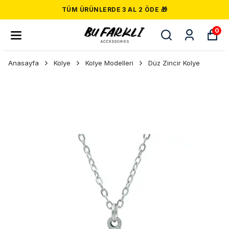
TÜM ÜRÜNLERDE 3 AL 2 ÖDE 🎁
0
Anasayfa
Kolye
Kolye Modelleri
Düz Zincir Kolye