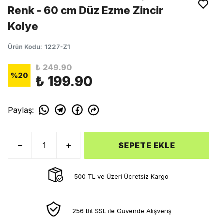
Renk - 60 cm Düz Ezme Zincir
Kolye
Ürün Kodu
:
1227-Z1
₺ 249.90
%
20
₺ 199.90
Paylaş
:
SEPETE EKLE
500 TL ve Üzeri Ücretsiz Kargo
256 Bit SSL ile Güvende Alışveriş