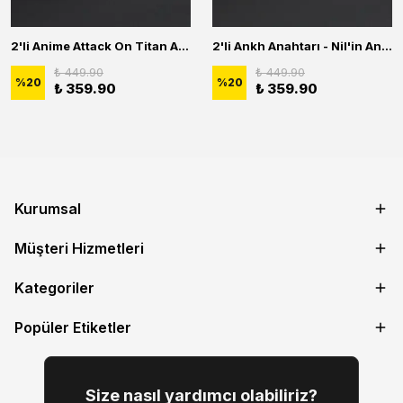
2'li Anime Attack On Titan Acrylic Maria Anime Naruto Erkek Kadın Kolye Seti
2'li Ankh Anahtarı - Nil'in Anahtarı - Kuru Kafa Erkek Kadın Kolye Seti
₺ 449.90
₺ 449.90
%
20
%
20
₺ 359.90
₺ 359.90
Kurumsal
Müşteri Hizmetleri
Kategoriler
Popüler Etiketler
Size nasıl yardımcı olabiliriz?