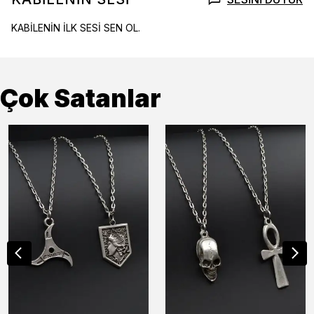
KABİLENİN İLK SESİ SEN OL.
Çok Satanlar