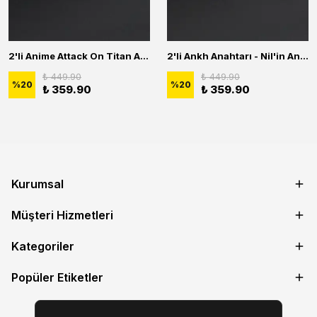
2'li Anime Attack On Titan Acrylic Maria Anime Naruto Erkek Kadın Kolye Seti
2'li Ankh Anahtarı - Nil'in Anahtarı - Kuru Kafa Erkek Kadın Kolye Seti
₺ 449.90
₺ 449.90
%
20
%
20
₺ 359.90
₺ 359.90
Kurumsal
Müşteri Hizmetleri
Kategoriler
Popüler Etiketler