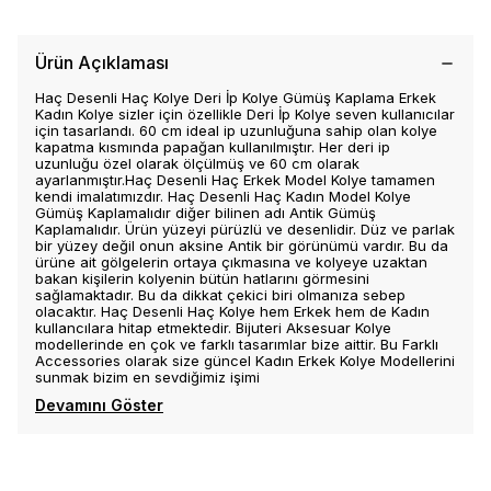
Ürün Açıklaması
Haç Desenli Haç Kolye Deri İp Kolye Gümüş Kaplama Erkek
Kadın Kolye sizler için özellikle Deri İp Kolye seven kullanıcılar
için tasarlandı. 60 cm ideal ip uzunluğuna sahip olan kolye
kapatma kısmında papağan kullanılmıştır. Her deri ip
uzunluğu özel olarak ölçülmüş ve 60 cm olarak
ayarlanmıştır.Haç Desenli Haç Erkek Model Kolye tamamen
kendi imalatımızdır. Haç Desenli Haç Kadın Model Kolye
Gümüş Kaplamalıdır diğer bilinen adı Antik Gümüş
Kaplamalıdır. Ürün yüzeyi pürüzlü ve desenlidir. Düz ve parlak
bir yüzey değil onun aksine Antik bir görünümü vardır. Bu da
ürüne ait gölgelerin ortaya çıkmasına ve kolyeye uzaktan
bakan kişilerin kolyenin bütün hatlarını görmesini
sağlamaktadır. Bu da dikkat çekici biri olmanıza sebep
olacaktır. Haç Desenli Haç Kolye hem Erkek hem de Kadın
kullancılara hitap etmektedir. Bijuteri Aksesuar Kolye
modellerinde en çok ve farklı tasarımlar bize aittir. Bu Farklı
Accessories olarak size güncel Kadın Erkek Kolye Modellerini
sunmak bizim en sevdiğimiz işimi
Devamını Göster