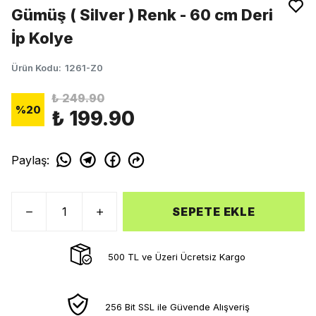
Gümüş ( Silver ) Renk - 60 cm Deri
İp Kolye
Ürün Kodu
:
1261-Z0
₺ 249.90
%
20
₺ 199.90
Paylaş
:
SEPETE EKLE
500 TL ve Üzeri Ücretsiz Kargo
256 Bit SSL ile Güvende Alışveriş