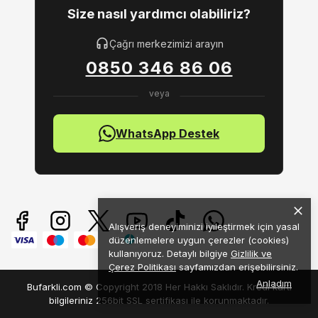
Size nasıl yardımcı olabiliriz?
Çağrı merkezimizi arayın
0850 346 86 06
WhatsApp Destek
Alışveriş deneyiminizi iyileştirmek için yasal
düzenlemelere uygun çerezler (cookies)
kullanıyoruz. Detaylı bilgiye
Gizlilik ve
Çerez Politikası
sayfamızdan erişebilirsiniz.
Anladım
Bufarkli.com © Copyright 2018 Her Hakkı Saklıdır. Kredi kartı
bilgileriniz 256bit SSL sertifikası ile korunmaktadır.