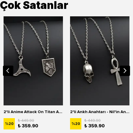
Çok Satanlar
2'li Anime Attack On Titan Acrylic Maria Anime Naruto Erkek Kadın Kolye Seti
2'li Ankh Anahtarı - Nil'in Anahtarı - Kuru Kafa Erkek Kadın Kolye Seti
₺ 449.90
₺ 449.90
%
20
%
20
₺ 359.90
₺ 359.90