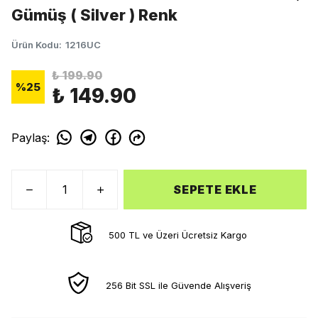
Gümüş ( Silver ) Renk
Ürün Kodu
:
1216UC
₺ 199.90
%
25
₺ 149.90
Paylaş
:
SEPETE EKLE
500 TL ve Üzeri Ücretsiz Kargo
256 Bit SSL ile Güvende Alışveriş