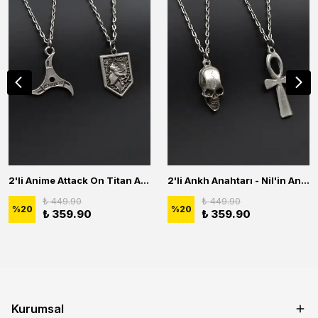
2'li Anime Attack On Titan Acrylic Maria Anime Naruto Erkek Kadın Kolye Seti
2'li Ankh Anahtarı - Nil'in Anahtarı - Kuru Kafa Erkek Kadın Kolye Seti
₺ 449.90
₺ 449.90
%
20
%
20
₺ 359.90
₺ 359.90
Kurumsal