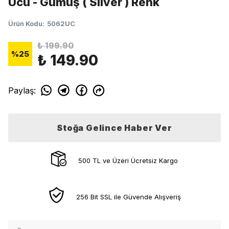
Ucu - Gümüş ( Silver ) Renk
Ürün Kodu
:
5062UC
₺ 199.90
%
25
₺ 149.90
Paylaş
:
Stoğa Gelince Haber Ver
500 TL ve Üzeri Ücretsiz Kargo
256 Bit SSL ile Güvende Alışveriş