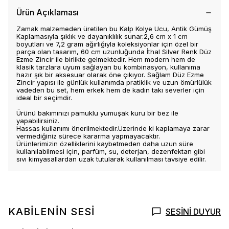
Ürün Açıklaması
Zamak malzemeden üretilen bu Kalp Kolye Ucu, Antik Gümüş
Kaplamasıyla şıklık ve dayanıklılık sunar.2,6 cm x 1 cm
boyutları ve 7,2 gram ağırlığıyla koleksiyonlar için özel bir
parça olan tasarım, 60 cm uzunluğunda İthal Silver Renk Düz
Ezme Zincir ile birlikte gelmektedir. Hem modern hem de
klasik tarzlara uyum sağlayan bu kombinasyon, kullanıma
hazır şık bir aksesuar olarak öne çıkıyor. Sağlam Düz Ezme
Zincir yapısı ile günlük kullanımda pratiklik ve uzun ömürlülük
vadeden bu set, hem erkek hem de kadın takı severler için
ideal bir seçimdir.
Ürünü bakımınızı pamuklu yumuşak kuru bir bez ile
yapabilirsiniz.
Hassas kullanımı önerilmektedir.Üzerinde ki kaplamaya zarar
vermediğiniz sürece kararma yapmayacaktır.
Ürünlerimizin özelliklerini kaybetmeden daha uzun süre
kullanılabilmesi için, parfüm, su, deterjan, dezenfektan gibi
sıvı kimyasallardan uzak tutularak kullanılması tavsiye edilir.
KABİLENİN SESİ
SESİNİ DUYUR