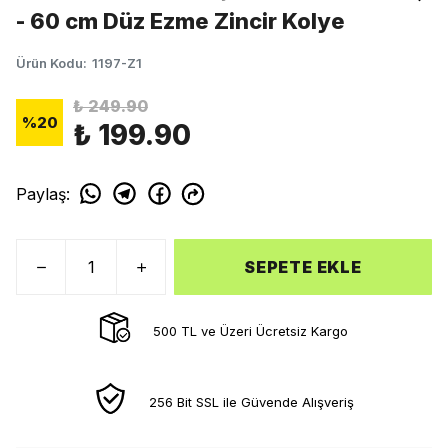
- 60 cm Düz Ezme Zincir Kolye
Ürün Kodu
:
1197-Z1
₺ 249.90
%
20
₺ 199.90
Paylaş
:
SEPETE EKLE
500 TL ve Üzeri Ücretsiz Kargo
256 Bit SSL ile Güvende Alışveriş