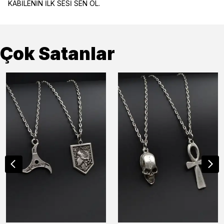
KABİLENİN İLK SESİ SEN OL.
Çok Satanlar