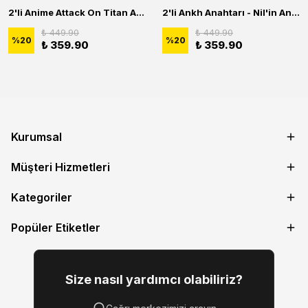
2'li Anime Attack On Titan Acrylic Maria Anime Naruto Erkek Kadın Kolye Seti
2'li Ankh Anahtarı - Nil'in Anahtarı - Kuru Kafa Erkek Kadın Kolye Seti
₺ 449.90
₺ 449.90
%
20
%
20
₺ 359.90
₺ 359.90
Kurumsal
Müşteri Hizmetleri
Kategoriler
Popüler Etiketler
Size nasıl yardımcı olabiliriz?