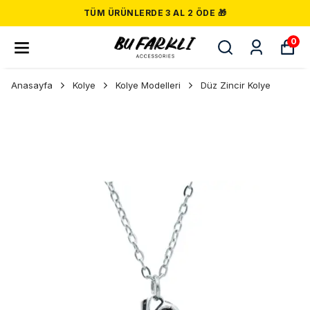
TÜM ÜRÜNLERDE 3 AL 2 ÖDE 🎁
0
Anasayfa
Kolye
Kolye Modelleri
Düz Zincir Kolye