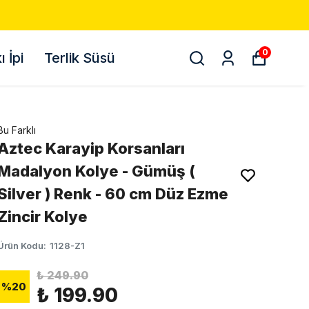
0
 İpi
Terlik Süsü
Bu Farklı
Aztec Karayip Korsanları
Madalyon Kolye - Gümüş (
Silver ) Renk - 60 cm Düz Ezme
Zincir Kolye
Ürün Kodu
:
1128-Z1
₺ 249.90
%
20
₺ 199.90