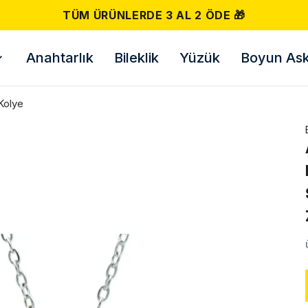
 ÖDE 🎁
Anahtarlık
Bileklik
Yüzük
Boyun Askı
Kolye