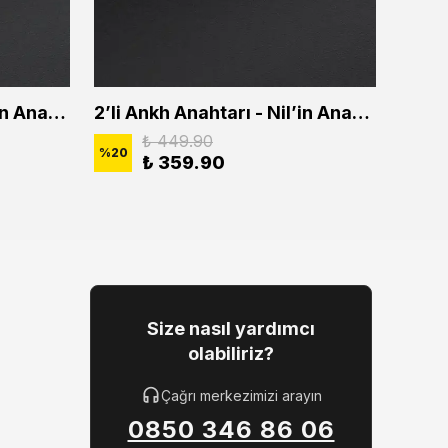
2'li Ankh Anahtarı - Nil'in Anahtarı Erkek Kadın Kolye Seti
2’li Ankh Anahtarı - Nil’in Anahtarı Erkek Kadın Kolye Seti
₺ 449.90
%
20
%
20
₺ 359.90
Size nasıl yardımcı
olabiliriz?
Çağrı merkezimizi arayın
0850 346 86 06