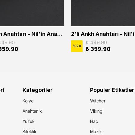
2'li Ankh Anahtarı - Nil'in Anahtarı - Kuru Kafa Erkek Kadın Kolye Seti
449.90
₺ 449.90
%
20
359.90
₺ 359.90
ri
Kategoriler
Popüler Etiketler
Kolye
Witcher
Anahtarlık
Viking
Yüzük
Haç
Bileklik
Müzik