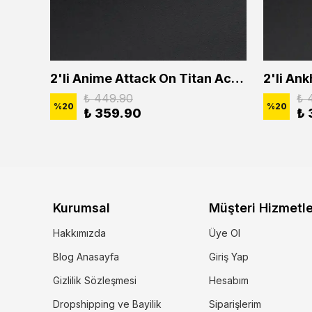
2'li Buffalo Boğa Çubuk Bar Erkek Kadın Kolye Seti
2'li Anime Attack On Titan Acrylic Maria Anime Naruto Erkek Kadın Kolye Seti
₺ 449.90
₺ 
%
20
%
20
₺ 359.90
₺ 
Kurumsal
Müşteri Hizmetle
Hakkımızda
Üye Ol
Blog Anasayfa
Giriş Yap
Gizlilik Sözleşmesi
Hesabım
Dropshipping ve Bayilik
Siparişlerim