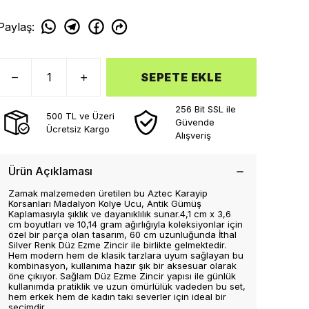
Paylaş
:
SEPETE EKLE
256 Bit SSL ile
500 TL ve Üzeri
Güvende
Ücretsiz Kargo
Alışveriş
Ürün Açıklaması
Zamak malzemeden üretilen bu Aztec Karayip
Korsanları Madalyon Kolye Ucu, Antik Gümüş
Kaplamasıyla şıklık ve dayanıklılık sunar.4,1 cm x 3,6
cm boyutları ve 10,14 gram ağırlığıyla koleksiyonlar için
özel bir parça olan tasarım, 60 cm uzunluğunda İthal
Silver Renk Düz Ezme Zincir ile birlikte gelmektedir.
Hem modern hem de klasik tarzlara uyum sağlayan bu
kombinasyon, kullanıma hazır şık bir aksesuar olarak
öne çıkıyor. Sağlam Düz Ezme Zincir yapısı ile günlük
kullanımda pratiklik ve uzun ömürlülük vadeden bu set,
hem erkek hem de kadın takı severler için ideal bir
seçimdir.