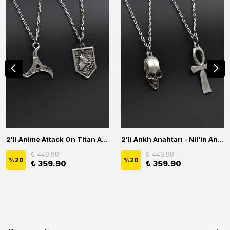
2'li Anime Attack On Titan Acrylic Maria Anime Naruto Erkek Kadın Kolye Seti
2'li Ankh Anahtarı - Nil'in Anahtarı - Kuru Kafa Erkek Kadın Kolye Seti
₺ 449.90
₺ 449.90
%
20
%
20
₺ 359.90
₺ 359.90