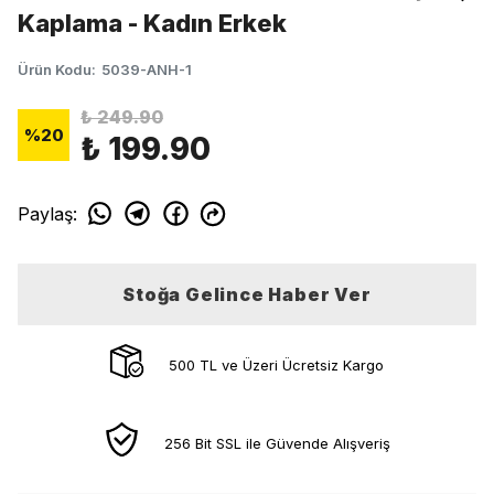
Kaplama - Kadın Erkek
Ürün Kodu
:
5039-ANH-1
₺ 249.90
%
20
₺ 199.90
Paylaş
:
Stoğa Gelince Haber Ver
500 TL ve Üzeri Ücretsiz Kargo
256 Bit SSL ile Güvende Alışveriş