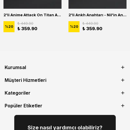
2'li Anime Attack On Titan Acrylic Maria Anime Naruto Erkek Kadın Kolye Seti
2'li Ankh Anahtarı - Nil'in Anahtarı - Kuru Kafa Erkek Kadın Kolye Seti
₺ 449.90
₺ 449.90
%
20
%
20
₺ 359.90
₺ 359.90
Kurumsal
Müşteri Hizmetleri
Kategoriler
Popüler Etiketler
Size nasıl yardımcı olabiliriz?