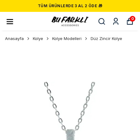
TÜM ÜRÜNLERDE 3 AL 2 ÖDE 🎁
0
Anasayfa
Kolye
Kolye Modelleri
Düz Zincir Kolye