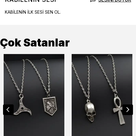
KABİLENİN İLK SESİ SEN OL.
Çok Satanlar