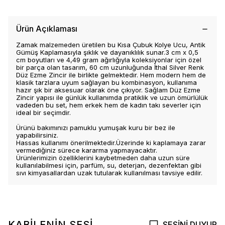
Ürün Açıklaması
Zamak malzemeden üretilen bu Kısa Çubuk Kolye Ucu, Antik
Gümüş Kaplamasıyla şıklık ve dayanıklılık sunar.3 cm x 0,5
cm boyutları ve 4,49 gram ağırlığıyla koleksiyonlar için özel
bir parça olan tasarım, 60 cm uzunluğunda İthal Silver Renk
Düz Ezme Zincir ile birlikte gelmektedir. Hem modern hem de
klasik tarzlara uyum sağlayan bu kombinasyon, kullanıma
hazır şık bir aksesuar olarak öne çıkıyor. Sağlam Düz Ezme
Zincir yapısı ile günlük kullanımda pratiklik ve uzun ömürlülük
vadeden bu set, hem erkek hem de kadın takı severler için
ideal bir seçimdir.
Ürünü bakımınızı pamuklu yumuşak kuru bir bez ile
yapabilirsiniz.
Hassas kullanımı önerilmektedir.Üzerinde ki kaplamaya zarar
vermediğiniz sürece kararma yapmayacaktır.
Ürünlerimizin özelliklerini kaybetmeden daha uzun süre
kullanılabilmesi için, parfüm, su, deterjan, dezenfektan gibi
sıvı kimyasallardan uzak tutularak kullanılması tavsiye edilir.
KABİLENİN SESİ
SESİNİ DUYUR