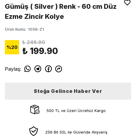
Gümüş ( Silver ) Renk - 60 cm Düz
Ezme Zincir Kolye
Ürün Kodu
:
1058-Z1
₺ 249.90
%
20
₺ 199.90
Paylaş
:
Stoğa Gelince Haber Ver
500 TL ve Üzeri Ücretsiz Kargo
256 Bit SSL ile Güvende Alışveriş