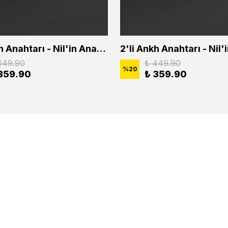
2'li Ankh Anahtarı - Nil'in Anahtarı - Kuru Kafa Erkek Kadın Kolye Seti
449.90
₺ 449.90
%
20
359.90
₺ 359.90