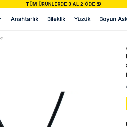
TÜM ÜRÜNLERDE 3 AL 2 ÖDE 🎁
Anahtarlık
Bileklik
Yüzük
Boyun Askı
ye