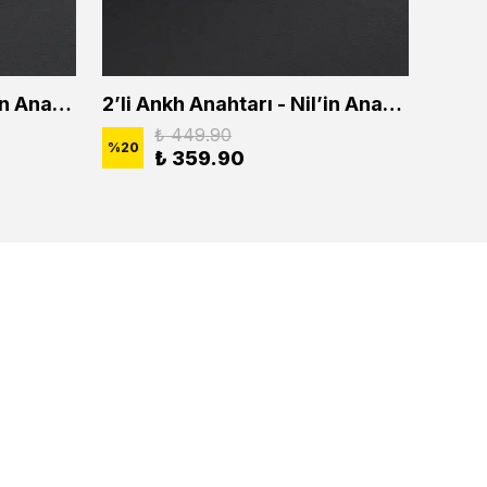
2'li Ankh Anahtarı - Nil'in Anahtarı Erkek Kadın Kolye Seti
2’li Ankh Anahtarı - Nil’in Anahtarı Erkek Kadın Kolye Seti
₺ 449.90
%
20
%
20
₺ 359.90