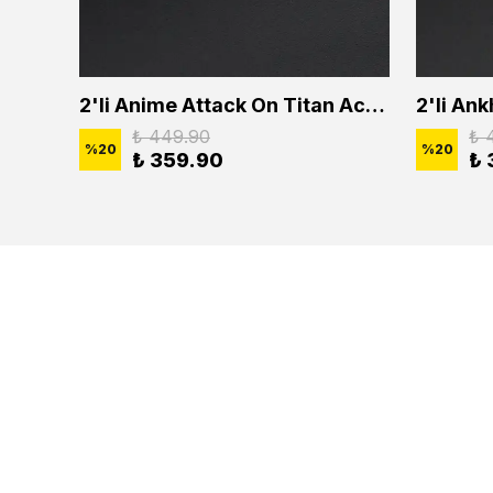
2'li Buffalo Boğa Çubuk Bar Erkek Kadın Kolye Seti
2'li Anime Attack On Titan Acrylic Maria Anime Naruto Erkek Kadın Kolye Seti
₺ 449.90
₺ 
%
20
%
20
₺ 359.90
₺ 