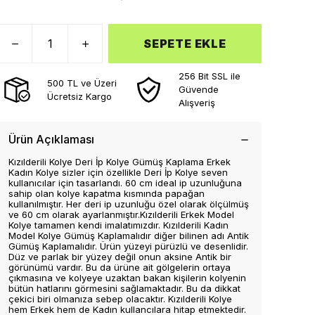
SEPETE EKLE
256 Bit SSL ile
500 TL ve Üzeri
Güvende
Ücretsiz Kargo
Alışveriş
Ürün Açıklaması
Kızılderili Kolye Deri İp Kolye Gümüş Kaplama Erkek
Kadın Kolye sizler için özellikle Deri İp Kolye seven
kullanıcılar için tasarlandı. 60 cm ideal ip uzunluğuna
sahip olan kolye kapatma kısmında papağan
kullanılmıştır. Her deri ip uzunluğu özel olarak ölçülmüş
ve 60 cm olarak ayarlanmıştır.Kızılderili Erkek Model
Kolye tamamen kendi imalatımızdır. Kızılderili Kadın
Model Kolye Gümüş Kaplamalıdır diğer bilinen adı Antik
Gümüş Kaplamalıdır. Ürün yüzeyi pürüzlü ve desenlidir.
Düz ve parlak bir yüzey değil onun aksine Antik bir
görünümü vardır. Bu da ürüne ait gölgelerin ortaya
çıkmasına ve kolyeye uzaktan bakan kişilerin kolyenin
bütün hatlarını görmesini sağlamaktadır. Bu da dikkat
çekici biri olmanıza sebep olacaktır. Kızılderili Kolye
hem Erkek hem de Kadın kullancılara hitap etmektedir.