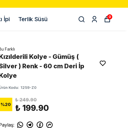
0
 İpi
Terlik Süsü
Bu Farklı
Kızılderili Kolye - Gümüş (
Silver ) Renk - 60 cm Deri İp
Kolye
Ürün Kodu
:
1259-Z0
₺ 249.90
%
20
₺ 199.90
Paylaş
: