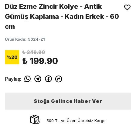
Düz Ezme Zincir Kolye - Antik
Gümüş Kaplama - Kadın Erkek - 60
cm
Ürün Kodu
:
5024-Z1
₺ 249.90
%
20
₺ 199.90
Paylaş
:
Stoğa Gelince Haber Ver
500 TL ve Üzeri Ücretsiz Kargo