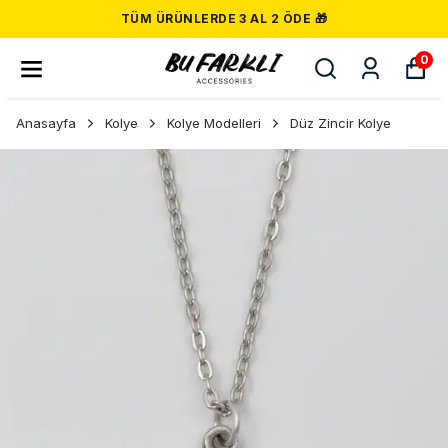
TÜM ÜRÜNLERDE 3 AL 2 ÖDE 🎁
0
Anasayfa
Kolye
Kolye Modelleri
Düz Zincir Kolye