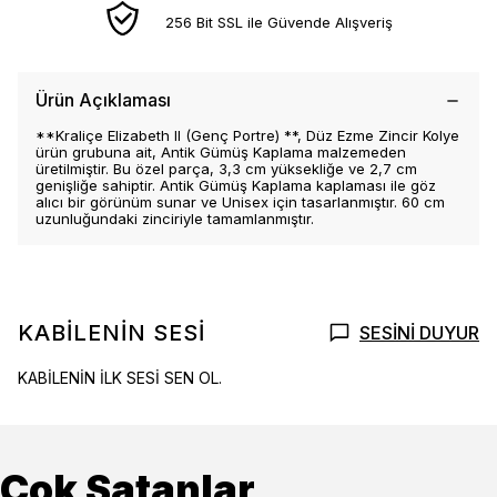
256 Bit SSL ile Güvende Alışveriş
Ürün Açıklaması
**Kraliçe Elizabeth II (Genç Portre) **, Düz Ezme Zincir Kolye
ürün grubuna ait, Antik Gümüş Kaplama malzemeden
üretilmiştir. Bu özel parça, 3,3 cm yüksekliğe ve 2,7 cm
genişliğe sahiptir. Antik Gümüş Kaplama kaplaması ile göz
alıcı bir görünüm sunar ve Unisex için tasarlanmıştır. 60 cm
uzunluğundaki zinciriyle tamamlanmıştır.
KABİLENİN SESİ
SESİNİ DUYUR
KABİLENİN İLK SESİ SEN OL.
Çok Satanlar