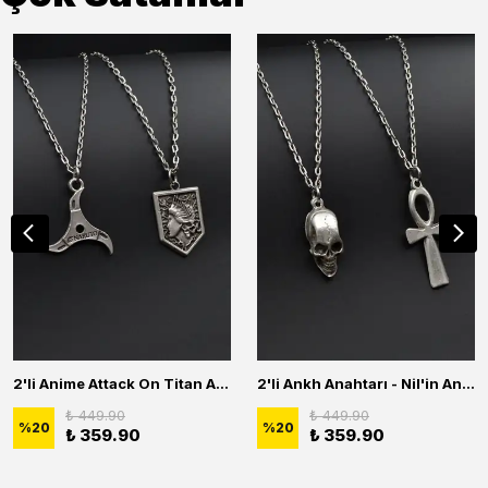
2'li Anime Attack On Titan Acrylic Maria Anime Naruto Erkek Kadın Kolye Seti
2'li Ankh Anahtarı - Nil'in Anahtarı - Kuru Kafa Erkek Kadın Kolye Seti
₺ 449.90
₺ 449.90
%
20
%
20
₺ 359.90
₺ 359.90